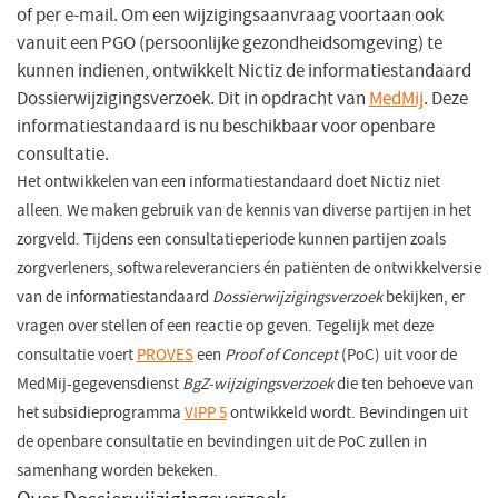
of per e-mail. Om een wijzigingsaanvraag voortaan ook
vanuit een PGO (persoonlijke gezondheidsomgeving) te
kunnen indienen, ontwikkelt Nictiz de informatiestandaard
Dossierwijzigingsverzoek. Dit in opdracht van
MedMij
(opent
. Deze
informatiestandaard is nu beschikbaar voor openbare
in
consultatie.
een
nieuw
Het ontwikkelen van een informatiestandaard doet Nictiz niet
venster)
alleen. We maken gebruik van de kennis van diverse partijen in het
zorgveld. Tijdens een consultatieperiode kunnen partijen zoals
zorgverleners, softwareleveranciers én patiënten de ontwikkelversie
van de informatiestandaard
Dossierwijzigingsverzoek
bekijken, er
vragen over stellen of een reactie op geven. Tegelijk met deze
consultatie voert
PROVES
(opent
een
Proof of Concept
(PoC) uit voor de
MedMij-gegevensdienst
BgZ-wijzigingsverzoek
in
die ten behoeve van
het subsidieprogramma
VIPP 5
een
(opent
ontwikkeld wordt. Bevindingen uit
de openbare consultatie en bevindingen uit de PoC zullen in
nieuw
in
samenhang worden bekeken.
venster)
een