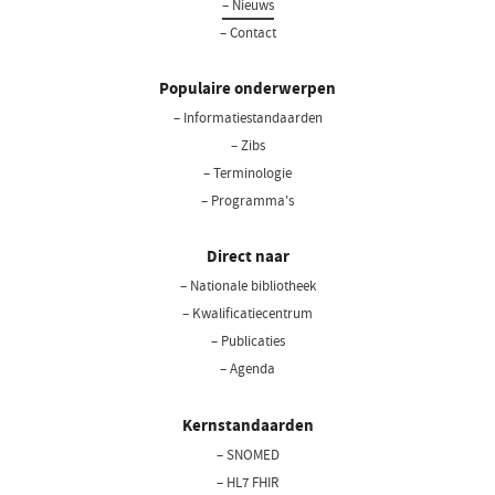
– Nieuws
– Contact
Populaire onderwerpen
– Informatiestandaarden
– Zibs
– Terminologie
– Programma's
Direct naar
– Nationale bibliotheek
(opent
in
– Kwalificatiecentrum
een
– Publicaties
nieuw
– Agenda
venster)
Kernstandaarden
– SNOMED
– HL7 FHIR