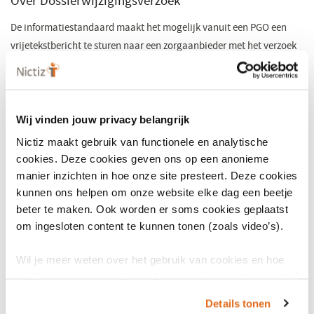
Over Dossierwijzigingsverzoek
nieuw
venster)
De informatiestandaard maakt het mogelijk vanuit een PGO een
vrijetekstbericht te sturen naar een zorgaanbieder met het verzoek
tot aanpassen van een of meer elementen uit het dossier. Denk
bijvoorbeeld aan het wijzigen van een contactpersoon, diagnose of
allergie. De zorgaanbieder kan na ontvangst van het
wijzigingsverzoek zijn eigen proces in gang zetten voor de
Wij vinden jouw privacy belangrijk
verwerking en opvolging. Binnen VIPP 5 wordt deze
Nictiz maakt gebruik van functionele en analytische
informatiestandaard gebruikt voor wijzigingsverzoeken op de BgZ
cookies. Deze cookies geven ons op een anonieme
(module 2, subdoelstelling 3). Deze kun je hier inzien:
manier inzichten in hoe onze site presteert. Deze cookies
kunnen ons helpen om onze website elke dag een beetje
Functioneel ontwerp van de informatiestandaard
(opent
beter te maken. Ook worden er soms cookies geplaatst
in
Technisch ontwerp (FHIR IG) van de informatiestandaard
om ingesloten content te kunnen tonen (zoals video’s).
een
nieuw
Wil je meer weten over het gebruik van cookies en hoe
Doorontwikkeling naar uitgebreidere versie
venster)
wij hier mee omgaan. Lees dan ons
privacy statement
of
het
cookiebeleid
.
Deze eerste versie wordt gezien als minimaal werkbaar product en
Details tonen