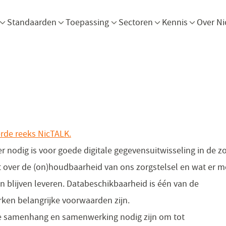
Menu openen
Menu openen
Menu openen
Menu openen
Men
Standaarden
Toepassing
Sectoren
Kennis
Over Ni
erde reeks NicTALK.
(opent
er nodig is voor goede digitale gegevensuitwisseling in de zo
in
t over de (on)houdbaarheid van ons zorgstelsel en wat er m
een
blijven leveren. Databeschikbaarheid is één van de
nieuw
ken belangrijke voorwaarden zijn.
venster)
oe samenhang en samenwerking nodig zijn om tot