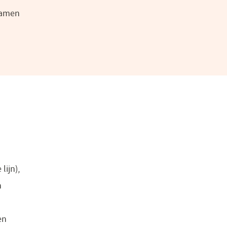
 samen
lijn),
n
en