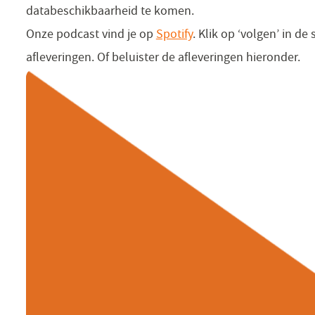
databeschikbaarheid te komen.
Onze podcast vind je op
Spotify
(opent
. Klik op ‘volgen’ in d
afleveringen. Of beluister de afleveringen hieronder.
in
een
nieuw
venster)