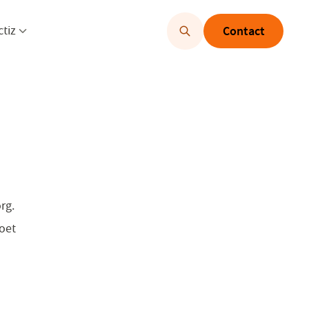
u openen
Menu openen
ctiz
Contact
rg.
oet