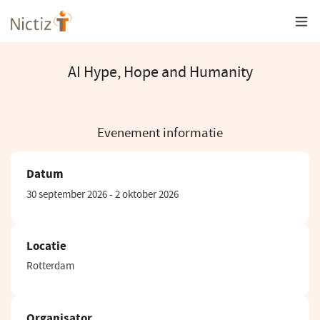
Overslaan
en
naar
de
inhoud
AI Hype, Hope and Humanity
gaan
Evenement informatie
Datum
30 september 2026 - 2 oktober 2026
Locatie
Rotterdam
Organisator