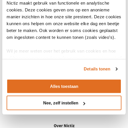
AI in diverse domeinen, waaronder werk, gezondheid,
Nictiz maakt gebruik van functionele en analytische
cookies. Deze cookies geven ons op een anonieme
onderwijs, media, voeding, veiligheid en defensie.
manier inzichten in hoe onze site presteert. Deze cookies
Transities en concrete stappen voorwaarts, inclusief
kunnen ons helpen om onze website elke dag een beetje
experimenten, implementatie en innovatie.
beter te maken. Ook worden er soms cookies geplaatst
Vaardigheden, opleiding en verandering op de lange termijn:
om ingesloten content te kunnen tonen (zoals video’s).
welke competenties zijn nodig om een ​​verantwoorde
Wil je meer weten over het gebruik van cookies en hoe
toekomst voor AI vorm te geven?
wij hier mee omgaan. Lees dan ons
privacy statement
of
Bron:
Erasmus Universiteit
(opent
het
cookiebeleid
.
Details tonen
in
een
nieuw
Alles toestaan
venster)
Nee, zelf instellen
LinkedIn
Youtube
Over Nictiz