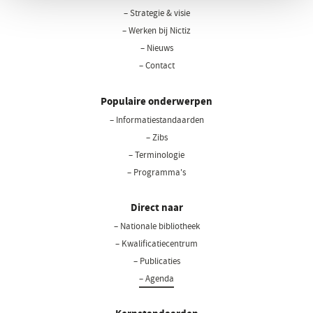
– Strategie & visie
– Werken bij Nictiz
– Nieuws
– Contact
Populaire onderwerpen
– Informatiestandaarden
– Zibs
– Terminologie
– Programma's
Direct naar
– Nationale bibliotheek
(opent
in
– Kwalificatiecentrum
een
– Publicaties
nieuw
– Agenda
venster)