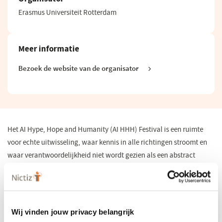
Erasmus Universiteit Rotterdam
Meer informatie
Bezoek de website van de organisator
(opent
in
een
nieuw
venster)
Het AI ​​Hype, Hope and Humanity (AI HHH) Festival is een ruimte
voor echte uitwisseling, waar kennis in alle richtingen stroomt en
waar verantwoordelijkheid niet wordt gezien als een abstract
principe, maar als iets dat in de praktijk wordt onderhandeld.
Gedurende drie dagen volgt het festival een zorgvuldig uitgedacht
traject:
Wij vinden jouw privacy belangrijk
Maatschappelijke uitdagingen en huidige toepassingen van