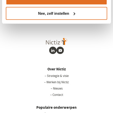
Voor meer informatie of vragen over eIDAS in de zorg kun je contact
Nee, zelf instellen
met ons opnemen via
eIDAS@nictiz.nl
LinkedIn
Youtube
Over Nictiz
– Strategie & visie
– Werken bij Nictiz
– Nieuws
– Contact
Populaire onderwerpen