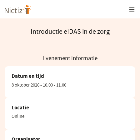
Overslaan
en
naar
de
inhoud
Introductie eIDAS in de zorg
gaan
Evenement informatie
Datum en tijd
8 oktober 2026 - 10:00 - 11:00
Locatie
Online
Organisator