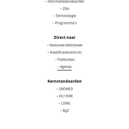
– Informatiestandaarden
– Zibs
– Terminologie
– Programma's
Direct naar
– Nationale bibliotheek
(opent
in
– Kwalificatiecentrum
een
– Publicaties
nieuw
– Agenda
venster)
Kernstandaarden
– SNOMED
– HL7 FHIR
– LOINC
– BgZ