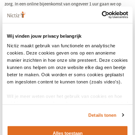
zorg. In een online bijeenkomst van ongeveer 1 uur gaan we op
hoofdlijnen in op de acceptatieplicht én op de kansen die de
herziene eIDAS-verordening biedt voor de zorg.
Tijdens de sessie gaan we in op:
Wij vinden jouw privacy belangrijk
het wettelijke kader en de acceptatieplicht voor de zorg;
Nictiz maakt gebruik van functionele en analytische
wat de EDI-wallet is en hoe deze werkt;
cookies. Deze cookies geven ons op een anonieme
manier inzichten in hoe onze site presteert. Deze cookies
welke concrete kansen de EDI-wallet biedt voor
kunnen ons helpen om onze website elke dag een beetje
zorgorganisaties en -professionals.
beter te maken. Ook worden er soms cookies geplaatst
Data:
om ingesloten content te kunnen tonen (zoals video’s).
Donderdag 26 maart | 10.00 – 11.00 uur
Wil je meer weten over het gebruik van cookies en hoe
Dinsdag 19 mei | 09.30 – 10.30 uur
wij hier mee omgaan. Lees dan ons
privacy statement
of
Donderdag 18 juni | 10.00 – 11.00 uur
het
cookiebeleid
.
Dinsdag 1 september | 09.30 – 10.30 uur
Details tonen
Donderdag 8 oktober | 10.00 – 11.00 uur
Dinsdag 24 november | 09.30 – 10.30 uur
Alles toestaan