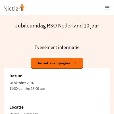
Overslaan
en
naar
de
inhoud
Jubileumdag RSO Nederland 10 jaar
gaan
Evenement informatie
(opent
Bezoek eventpagina
in
een
Datum
nieuw
venster)
28 oktober 2026
11:30 uur t/m 18:00 uur
Locatie