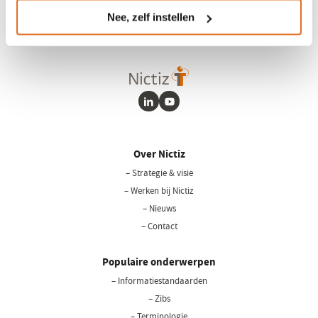
een
Nee, zelf instellen
nieuw
venster)
LinkedIn
Youtube
Over Nictiz
– Strategie & visie
– Werken bij Nictiz
– Nieuws
– Contact
Populaire onderwerpen
– Informatiestandaarden
– Zibs
– Terminologie