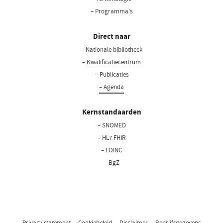
– Programma's
Direct naar
– Nationale bibliotheek
(opent
in
– Kwalificatiecentrum
een
– Publicaties
nieuw
– Agenda
venster)
Kernstandaarden
– SNOMED
– HL7 FHIR
– LOINC
– BgZ
Privacy statement
Cookiebeleid
Disclaimer
Bedrijfsgegevens