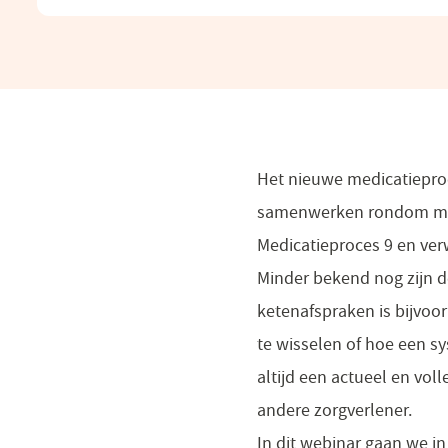
een
nieuw
venster)
Het nieuwe medicatieproc
samenwerken rondom medi
Medicatieproces 9 en ver
Minder bekend nog zijn 
ketenafspraken is bijvo
te wisselen of hoe een s
altijd een actueel en vol
andere zorgverlener.
In dit
webinar
gaan we in 