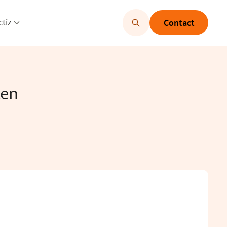
u openen
Menu openen
ctiz
Contact
ken