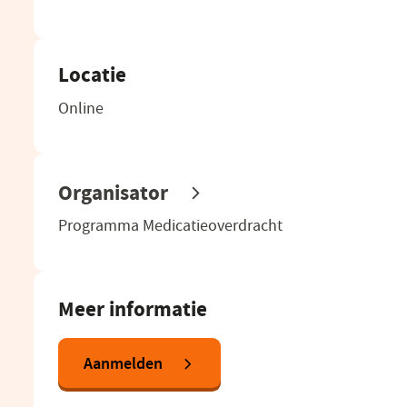
Locatie
Online
(opent
Organisator
in
Programma Medicatieoverdracht
een
nieuw
venster)
Meer informatie
Aanmelden
(opent
in