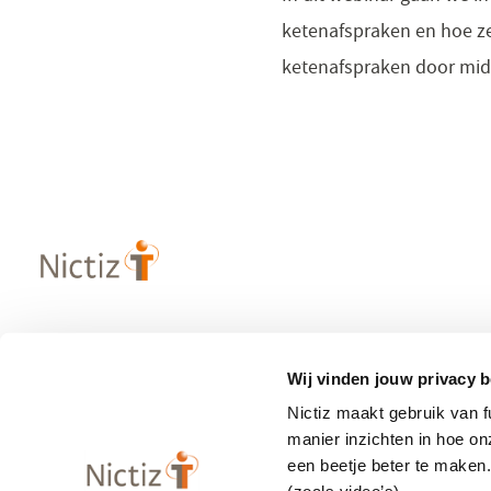
ketenafspraken en hoe ze 
ketenafspraken door mid
Over Nictiz
Populaire
Wij vinden jouw privacy b
– Strategie & visie
– Informatie
Nictiz maakt gebruik van 
– Werken bij Nictiz
– Zibs
manier inzichten in hoe o
– Nieuws
– Terminologi
een beetje beter te maken