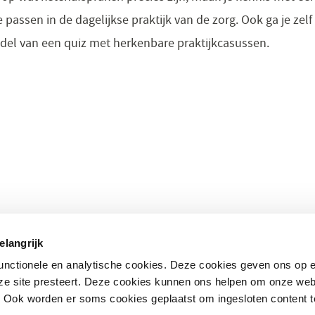
passen in de dagelijkse praktijk van de zorg. Ook ga je zelf
del van een quiz met herkenbare praktijkcasussen.
 onderwerpen
Direct naar
elangrijk
standaarden
– Nationale bibliotheek
(opent
functionele en analytische cookies. Deze cookies geven ons op
in
– Kwalificatiecentrum
nze site presteert. Deze cookies kunnen ons helpen om onze web
een
e
– Publicaties
. Ook worden er soms cookies geplaatst om ingesloten content 
nieuw