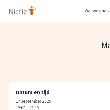
Overslaan
Wat we doen
en
naar
de
inhoud
gaan
Ma
Datum en tijd
17 september 2026
12:00 - 12:50