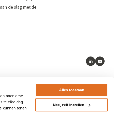
 aan de slag met de
LinkedIn
Youtube
Kernstandaarden
Alles toestaan
– SNOMED
 een anonieme
– HL7 FHIR
site elke dag
Nee, zelf instellen
– LOINC
te kunnen tonen