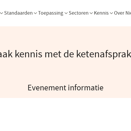
Menu openen
Menu openen
Menu openen
Menu openen
Men
Standaarden
Toepassing
Sectoren
Kennis
Over Ni
ak kennis met de ketenafspra
Evenement informatie