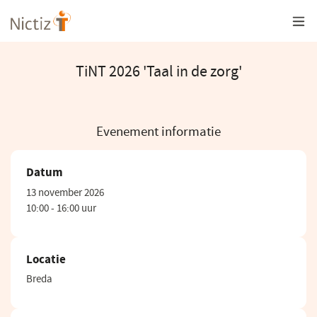
Overslaan
en
naar
de
inhoud
TiNT 2026 'Taal in de zorg'
gaan
Evenement informatie
Datum
13 november 2026
10:00 - 16:00 uur
Locatie
Breda