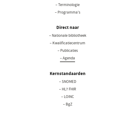
– Terminologie
– Programma's
Direct naar
– Nationale bibliotheek
(opent
in
– Kwalificatiecentrum
een
– Publicaties
nieuw
– Agenda
venster)
Kernstandaarden
– SNOMED
– HL7 FHIR
– LOINC
– BgZ