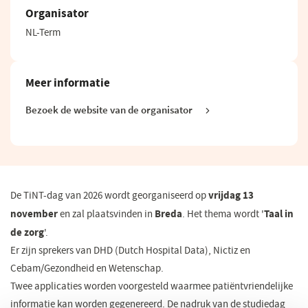
Organisator
NL-Term
Meer informatie
Bezoek de website van de organisator
(opent
in
een
nieuw
venster)
vrijdag 13
De TiNT-dag van 2026 wordt georganiseerd op
november
Breda
Taal in
en zal plaatsvinden in
. Het thema wordt '
de zorg
'.
Er zijn s
prekers van DHD (Dutch Hospital Data), Nictiz en
Cebam/Gezondheid en Wetenschap.
Twee applicaties worden voorgesteld waarmee patiëntvriendelijke
informatie kan worden gegenereerd. De nadruk van de studiedag