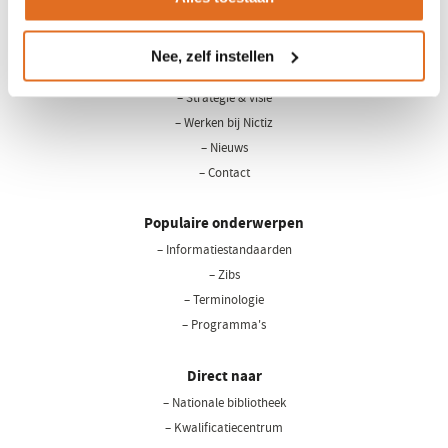
LinkedIn
Youtube
Nee, zelf instellen
Over Nictiz
– Strategie & visie
– Werken bij Nictiz
– Nieuws
– Contact
Populaire onderwerpen
– Informatiestandaarden
– Zibs
– Terminologie
– Programma's
Direct naar
– Nationale bibliotheek
(opent
in
– Kwalificatiecentrum