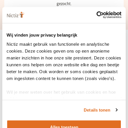
gezocht.
Laatst geüpdate: juni 2023
Wij vinden jouw privacy belangrijk
Nictiz maakt gebruik van functionele en analytische
cookies. Deze cookies geven ons op een anonieme
manier inzichten in hoe onze site presteert. Deze cookies
kunnen ons helpen om onze website elke dag een beetje
beter te maken. Ook worden er soms cookies geplaatst
om ingesloten content te kunnen tonen (zoals video’s).
Wil je meer weten over het gebruik van cookies en hoe
wij hier mee omgaan. Lees dan ons
privacy statement
of
het
cookiebeleid
.
Details tonen
Alles toestaan