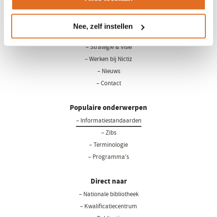
LinkedIn
Youtube
Nee, zelf instellen
Over Nictiz
– Strategie & visie
– Werken bij Nictiz
– Nieuws
– Contact
Populaire onderwerpen
– Informatiestandaarden
– Zibs
– Terminologie
– Programma's
Direct naar
– Nationale bibliotheek
(opent
in
– Kwalificatiecentrum
een