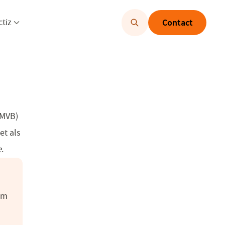
u openen
Menu openen
ctiz
Contact
AMVB)
et als
e
.
rom