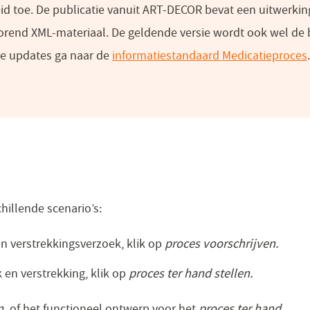
venster)
eid toe. De publicatie vanuit ART-DECOR bevat een uitwerking
orend XML-materiaal. De geldende versie wordt ook wel de
te updates ga naar de
informatiestandaard Medicatieproces
.
hillende scenario’s:
n verstrekkingsverzoek, klik op
proces voorschrijven.
en verstrekking, klik op
proces ter hand stellen.
n,
of het functioneel ontwerp voor het
proces ter hand