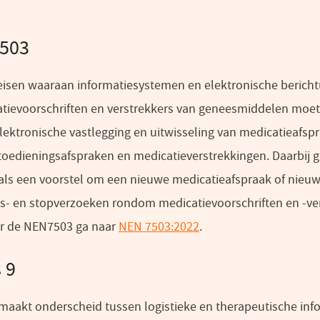
503
eisen waaraan informatiesystemen en elektronische bericht
atievoorschriften en verstrekkers van geneesmiddelen moet
 elektronische vastlegging en uitwisseling van medicatieafsp
toedieningsafspraken en medicatieverstrekkingen. Daarbij 
oals een voorstel om een nieuwe medicatieafspraak of nieu
gs- en stopverzoeken rondom medicatievoorschriften en -ve
er de NEN7503 ga naar
NEN 7503:2022
(opent
.
in
 9
een
nieuw
 maakt onderscheid tussen logistieke en therapeutische info