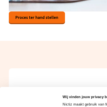
Proces ter hand stellen
(opent
in
een
nieuw
venster)
Wij vinden jouw privacy b
Nictiz maakt gebruik van 