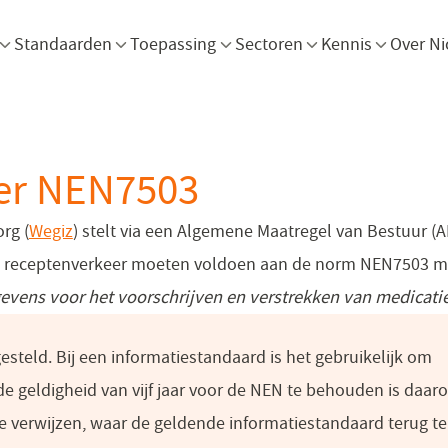
Menu openen
Menu openen
Menu openen
Menu openen
Men
Standaarden
Toepassing
Sectoren
Kennis
Over Ni
eer NEN7503
rg (
Wegiz
) stelt via een Algemene Maatregel van Bestuur (
ale receptenverkeer moeten voldoen aan de norm NEN7503 m
gevens voor het voorschrijven en verstrekken van medicati
esteld. Bij een informatiestandaard is het gebruikelijk om
 de geldigheid van vijf jaar voor de NEN te behouden is daa
verwijzen, waar de geldende informatiestandaard terug te