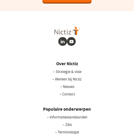
in
een
nieuw
venster)
LinkedIn
Youtube
Over Nictiz
– Strategie & visie
– Werken bij Nictiz
– Nieuws
– Contact
Populaire onderwerpen
– Informatiestandaarden
– Zibs
– Terminologie