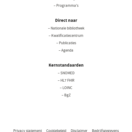
– Programma's
Direct naar
– Nationale bibliotheek
(opent
in
– Kwalificatiecentrum
een
– Publicaties
nieuw
– Agenda
venster)
Kernstandaarden
– SNOMED
– HL7 FHIR
– LOINC
– BgZ
Privacy statement
Cookiebeleid
Disclaimer
Bedrijfsgegevens