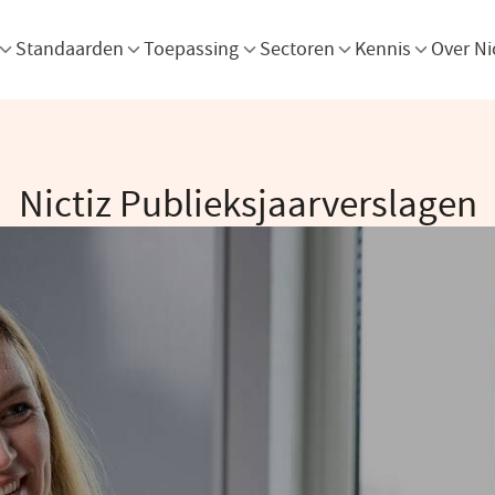
Menu openen
Menu openen
Menu openen
Menu openen
Men
Standaarden
Toepassing
Sectoren
Kennis
Over Ni
Nictiz Publieksjaarverslagen