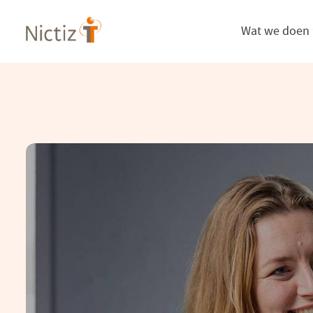
Overslaan
Wat we doen
en
naar
de
inhoud
gaan