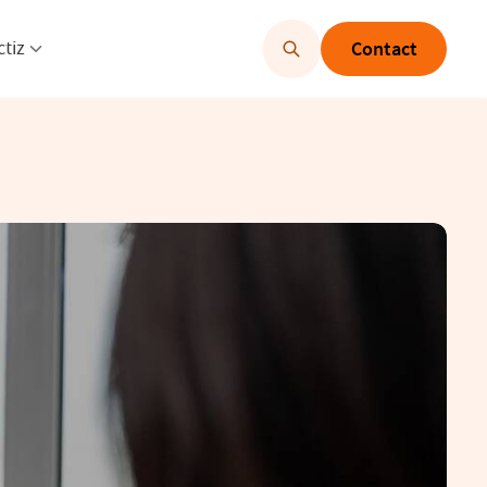
u openen
Menu openen
ctiz
Contact