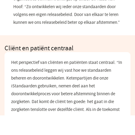
Hoof: “Zo ontwikkelen wij ieder onze standaarden door
volgens een eigen releasebeleid. Door van elkaar te leren
kunnen we ons releasebeleid beter op elkaar afstemmen.”
Cliënt en patiënt centraal
Het perspectief van cliënten en patiënten staat centraal. “In
ons releasebeleid leggen wij vast hoe we standaarden
beheren en doorontwikkelen. Ketenpartijen die onze
iStandaarden gebruiken, nemen deel aan het
doorontwikkelproces voor betere afstemming binnen de
zorgketen. Dat komt de cliënt ten goede: het gaat in die
zorgketen tenslotte over dezelfde cliënt. Als in de toekomst
deze cliënten zelf regie krijgen over hun gegevens, zullen ook
zij deelnemen aan het doorontwikkelproces. Door naar hen
te luisteren, ontdekken we wat voor hen echt van waarde is