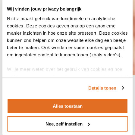
Wij vinden jouw privacy belangrijk
Nictiz maakt gebruik van functionele en analytische
cookies. Deze cookies geven ons op een anonieme
manier inzichten in hoe onze site presteert. Deze cookies
kunnen ons helpen om onze website elke dag een beetje
beter te maken. Ook worden er soms cookies geplaatst
om ingesloten content te kunnen tonen (zoals video’s).
Wil je meer weten over het gebruik van cookies en hoe
wij hier mee omgaan. Lees dan ons
privacy statement
of
het
cookiebeleid
.
< Jaarverslag 2025
Details tonen
“Informatiestandaarden en gegevensuitwisseling
zijn echt niet een sexy onderwerp. Maar het is juist
Alles toestaan
mijn passie. Als ik kijk naar de maatschappelijke - en
de zorgopgave die er liggen, dan denk ik: dit moeten
Nee, zelf instellen
we toch kunnen doen met elkaar?” Tessa van Hoof,