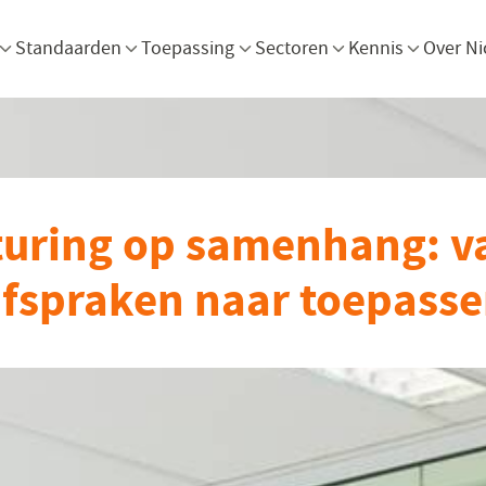
Menu openen
Menu openen
Menu openen
Menu openen
Men
Standaarden
Toepassing
Sectoren
Kennis
Over Ni
turing op samenhang: v
fspraken naar toepass