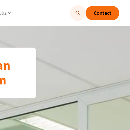
u openen
Menu openen
ctiz
Contact
an
en