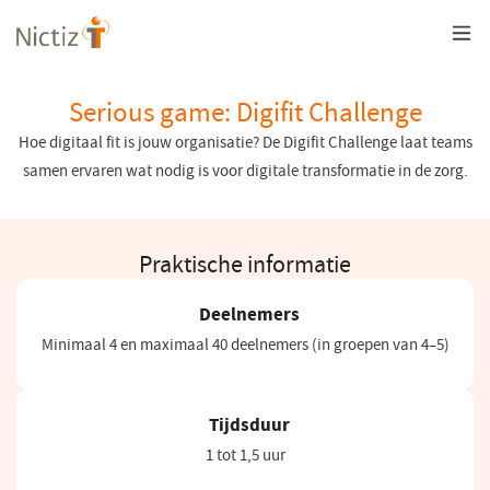
Overslaan
en
naar
de
inhoud
Serious game: Digifit Challenge
gaan
Hoe digitaal fit is jouw organisatie? De Digifit Challenge laat teams
samen ervaren wat nodig is voor digitale transformatie in de zorg.
Praktische informatie
Deelnemers
Minimaal 4 en maximaal 40 deelnemers (in groepen van 4–5)
Tijdsduur
1 tot 1,5 uur