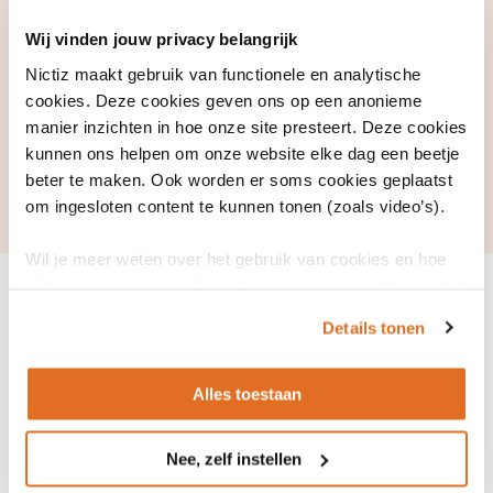
transformaties.
Wij vinden jouw privacy belangrijk
Organisaties die samenwerkingsvraagstukken met
externe partners willen verkennen.
Nictiz maakt gebruik van functionele en analytische
cookies. Deze cookies geven ons op een anonieme
De game is flexibel inzetbaar: organisaties kunnen
manier inzichten in hoe onze site presteert. Deze cookies
eigen strategische thema’s en actuele vraagstukken
kunnen ons helpen om onze website elke dag een beetje
expliciet onderdeel maken van het spel.
beter te maken. Ook worden er soms cookies geplaatst
om ingesloten content te kunnen tonen (zoals video’s).
Wil je meer weten over het gebruik van cookies en hoe
wij hier mee omgaan. Lees dan ons
privacy statement
of
het
cookiebeleid
.
Details tonen
Alles toestaan
Nee, zelf instellen