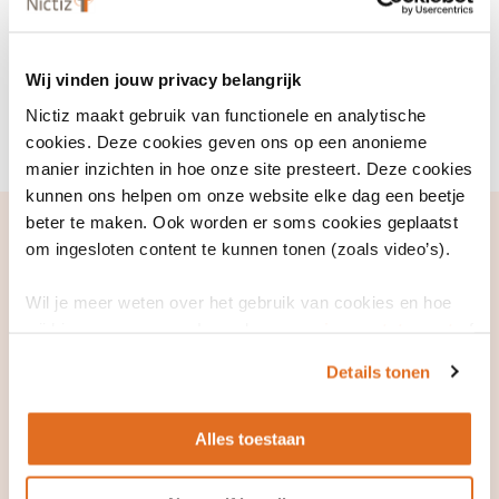
– Beleidsmedewerkers en bestuurders;
– Studenten in de gezondheidszorg zoals studenten
Geneeskunde of Verpleegkunde of anderen die zich
Wij vinden jouw privacy belangrijk
voorbereiden op een carrière in de gezondheidszorg;
Nictiz maakt gebruik van functionele en analytische
– ICT-dienstverleners die werken in de zorg.
cookies. Deze cookies geven ons op een anonieme
manier inzichten in hoe onze site presteert. Deze cookies
kunnen ons helpen om onze website elke dag een beetje
beter te maken. Ook worden er soms cookies geplaatst
om ingesloten content te kunnen tonen (zoals video’s).
Wil je meer weten over het gebruik van cookies en hoe
wij hier mee omgaan. Lees dan ons
privacy statement
of
het
cookiebeleid
.
Details tonen
Alles toestaan