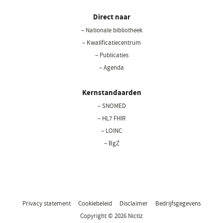
Direct naar
– Nationale bibliotheek
– Kwalificatiecentrum
– Publicaties
– Agenda
Kernstandaarden
– SNOMED
– HL7 FHIR
– LOINC
– BgZ
Privacy statement
Cookiebeleid
Disclaimer
Bedrijfsgegevens
Copyright © 2026 Nictiz