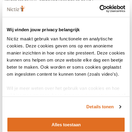
krijgen tot de BITS-omgeving voor zibs en de BgZ.
in
een
nieuw
venster)
Wij vinden jouw privacy belangrijk
Nictiz maakt gebruik van functionele en analytische
cookies. Deze cookies geven ons op een anonieme
manier inzichten in hoe onze site presteert. Deze cookies
kunnen ons helpen om onze website elke dag een beetje
beter te maken. Ook worden er soms cookies geplaatst
om ingesloten content te kunnen tonen (zoals video’s).
Wil je meer weten over het gebruik van cookies en hoe
wij hier mee omgaan. Lees dan ons
privacy statement
of
het
cookiebeleid
.
Details tonen
Alles toestaan
LinkedIn
Youtube