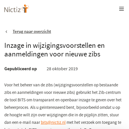
Overslaan
en
naar
de
inhoud
gaan
Terug naar overzicht
Inzage in wijzigingsvoorstellen en
aanmeldingen voor nieuwe zibs
Gepubliceerd op
28 oktober 2019
Voor het beheer van de zibs (wijzigingsvoorstellen op bestaande
zibs en aanmeldingen voor nieuwe zibs) gebruikt het Zib-centrum
de tool BITS om transparant en openbaar inzage te geven over het
beheerproces. Als u geïnteresseerd bent, bijvoorbeeld omdat u op
de hoogte wilt zijn over wijzigingen die in de pijplijn zitten, stuur
dan een e-mail naar
bits@nictiz.nl
(opent
met het verzoek om toegang te