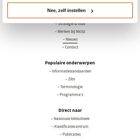
Nee, zelf instellen
Over Nictiz
– Strategie & visie
– Werken bij Nictiz
– Nieuws
– Contact
Populaire onderwerpen
– Informatiestandaarden
– Zibs
– Terminologie
– Programma's
Direct naar
– Nationale bibliotheek
(opent
in
– Kwalificatiecentrum
een
– Publicaties