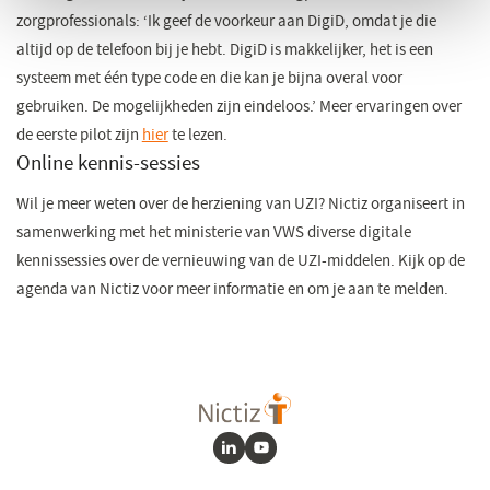
zorgprofessionals: ‘Ik geef de voorkeur aan DigiD, omdat je die
altijd op de telefoon bij je hebt. DigiD is makkelijker, het is een
systeem met één type code en die kan je bijna overal voor
gebruiken. De mogelijkheden zijn eindeloos.’ Meer ervaringen over
de eerste pilot zijn
hier
(opent
te lezen.
Online kennis-sessies
in
een
Wil je meer weten over de herziening van UZI? Nictiz organiseert in
nieuw
samenwerking met het ministerie van VWS diverse digitale
venster)
kennissessies over de vernieuwing van de UZI-middelen. Kijk op de
agenda van Nictiz voor meer informatie en om je aan te melden.
LinkedIn
Youtube