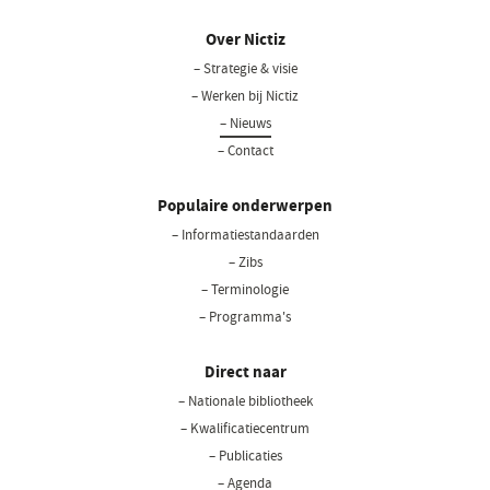
Over Nictiz
– Strategie & visie
– Werken bij Nictiz
– Nieuws
– Contact
Populaire onderwerpen
– Informatiestandaarden
– Zibs
– Terminologie
– Programma's
Direct naar
– Nationale bibliotheek
(opent
in
– Kwalificatiecentrum
een
– Publicaties
nieuw
– Agenda