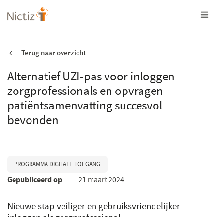
Overslaan
en
naar
de
inhoud
gaan
Terug naar overzicht
Alternatief UZI-pas voor inloggen
zorgprofessionals en opvragen
patiëntsamenvatting succesvol
bevonden
PROGRAMMA DIGITALE TOEGANG
Gepubliceerd op
21 maart 2024
Nieuwe stap veiliger en gebruiksvriendelijker