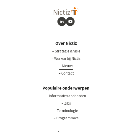
nieuw
venster)
LinkedIn
Youtube
Over Nictiz
– Strategie & visie
– Werken bij Nictiz
– Nieuws
– Contact
Populaire onderwerpen
– Informatiestandaarden
– Zibs
– Terminologie
– Programma's