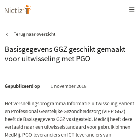
Overslaan
en
naar
de
inhoud
gaan
Terug naar overzicht
Basisgegevens GGZ geschikt gemaakt
voor uitwisseling met PGO
Gepubliceerd op
1 november 2018
Het versnellingsprogramma Informatie-uitwisseling Patiënt
en Professional Geestelijke Gezondheidszorg (VIPP GGZ)
heeft de Basisgegevens GGZ vastgesteld. MedMij heeft deze
vertaald naar een uitwisselstandaard voor gebruik binnen
MedMij. PGO-leveranciers en ICT-leveranciers van