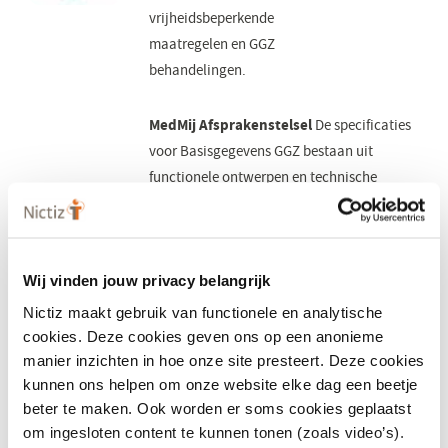
vrijheidsbeperkende
maatregelen en GGZ
behandelingen.
MedMij Afsprakenstelsel
De specificaties
voor Basisgegevens GGZ bestaan uit
functionele ontwerpen en technische
uitwerkingen en worden onderdeel van
het
MedMij Afsprakenstelsel
(opent
. Het
afsprakenstelsel verwijst naar de
in
Wij vinden jouw privacy belangrijk
functionele ontwerpen, die op hun beurt
een
verwijzen naar de technische specificaties.
nieuw
Nictiz maakt gebruik van functionele en analytische
venster)
cookies. Deze cookies geven ons op een anonieme
manier inzichten in hoe onze site presteert. Deze cookies
kunnen ons helpen om onze website elke dag een beetje
beter te maken. Ook worden er soms cookies geplaatst
om ingesloten content te kunnen tonen (zoals video’s).
Functioneel
Het