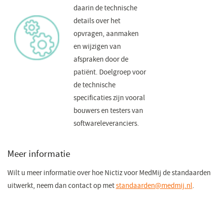
daarin de technische
details over het
opvragen, aanmaken
en wijzigen van
afspraken door de
patiënt. Doelgroep voor
de technische
specificaties zijn vooral
bouwers en testers van
softwareleveranciers.
Meer informatie
Wilt u meer informatie over hoe Nictiz voor MedMij de standaarden
uitwerkt, neem dan contact op met
standaarden@medmij.nl
(opent
.
in
een