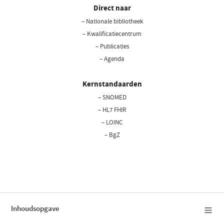
Direct naar
– Nationale bibliotheek
(opent
in
– Kwalificatiecentrum
een
– Publicaties
nieuw
– Agenda
venster)
Kernstandaarden
– SNOMED
– HL7 FHIR
– LOINC
– BgZ
Privacy statement
Cookiebeleid
Disclaimer
Bedrijfsgegevens
Inhoudsopgave
Copyright © 2026 Nictiz