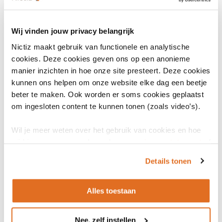
Wij vinden jouw privacy belangrijk
Nictiz maakt gebruik van functionele en analytische
cookies. Deze cookies geven ons op een anonieme
Aansluiting op Nederlandse situatie
manier inzichten in hoe onze site presteert. Deze cookies
kunnen ons helpen om onze website elke dag een beetje
Onder begeleiding van Bureau Acute Zorg Euregio en Nictiz hebben
beter te maken. Ook worden er soms cookies geplaatst
de betrokken organisaties samen met de Duitse collega’s van Kreis
om ingesloten content te kunnen tonen (zoals video’s).
Borken onderzocht hoe deze verbetering tot stand gebracht kon
worden. Een projectteam met Duitse en Nederlandse medewerkers
Wil je meer weten over het gebruik van cookies en hoe
heeft onderzocht hoe de Duitse ICT-omgeving technisch vertaald
wij hier mee omgaan. Lees dan ons
privacy statement
of
kan worden naar de Nederlandse ICT-infrastructuur voor het op de
het
cookiebeleid
.
juiste wijze versturen en ontvangen van het bericht. Met de digitale
Details tonen
vooraankondiging beschikt de acute zorg in de grensregio
Enschede – Kreis Borken over een snelle en volledigere
Alles toestaan
informatievoorziening voor het ziekenhuis MST.
Nee, zelf instellen