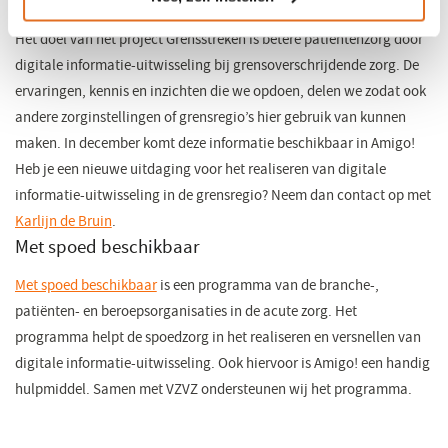
Project Grensstreken
Het doel van het project Grensstreken is betere patiëntenzorg door
digitale informatie-uitwisseling bij grensoverschrijdende zorg. De
ervaringen, kennis en inzichten die we opdoen, delen we zodat ook
andere zorginstellingen of grensregio’s hier gebruik van kunnen
maken. In december komt deze informatie beschikbaar in Amigo!
Heb je een nieuwe uitdaging voor het realiseren van digitale
informatie-uitwisseling in de grensregio? Neem dan contact op met
Karlijn de Bruin
(opent
.
Met spoed beschikbaar
in
een
Met spoed beschikbaar
(opent
is een programma van de branche-,
nieuw
patiënten- en beroepsorganisaties in de acute zorg. Het
in
venster)
programma helpt de spoedzorg in het realiseren en versnellen van
een
digitale informatie-uitwisseling. Ook hiervoor is Amigo! een handig
nieuw
hulpmiddel. Samen met VZVZ ondersteunen wij het programma.
venster)