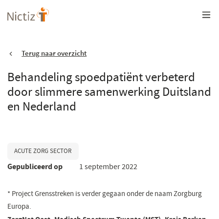
Overslaan
en
naar
de
inhoud
gaan
Terug naar overzicht
Behandeling spoedpatiënt verbeterd
door slimmere samenwerking Duitsland
en Nederland
ACUTE ZORG SECTOR
Gepubliceerd op
1 september 2022
* Project Grensstreken is verder gegaan onder de naam Zorgburg
Europa.