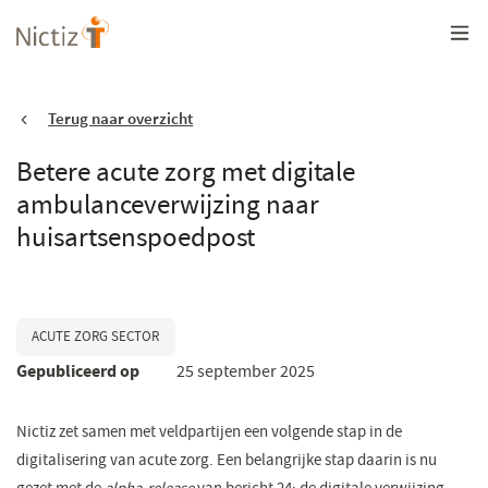
Overslaan
en
naar
de
inhoud
gaan
Terug naar overzicht
Betere acute zorg met digitale
ambulanceverwijzing naar
huisartsenspoedpost
ACUTE ZORG SECTOR
Gepubliceerd op
25 september 2025
Nictiz zet samen met veldpartijen een volgende stap in de
digitalisering van acute zorg. Een belangrijke stap daarin is nu