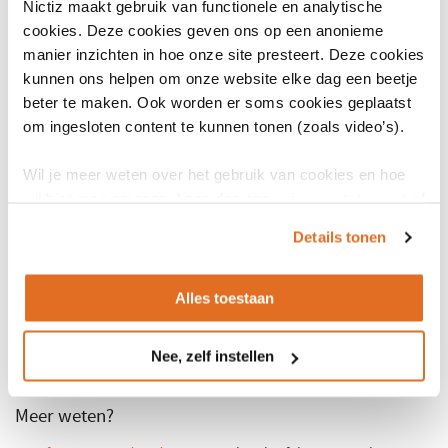
Nictiz maakt gebruik van functionele en analytische
beta-release waarin de FHIR-specificaties worden uitgewerkt. Met
cookies. Deze cookies geven ons op een anonieme
deze beta-release wordt een praktijktoets uitgevoerd.
manier inzichten in hoe onze site presteert. Deze cookies
kunnen ons helpen om onze website elke dag een beetje
Wat betekent dit voor de zorg?
beter te maken. Ook worden er soms cookies geplaatst
om ingesloten content te kunnen tonen (zoals video’s).
Voor zorgverleners, leveranciers en koepelorganisaties biedt dit
belangrijke voordelen:
Wil je meer weten over het gebruik van cookies en hoe
wij hier mee omgaan. Lees dan ons
privacy statement
of
Vrijwel volledige dekking van de
Richtlijn
het
cookiebeleid
.
Gegevensuitwisseling acute zorg
in één informatiestandaard.
Details tonen
Digitale verwijzing sluit beter aan op andere zorgprocessen.
FHIR-structuur maakt uitwisselingen eenvoudiger, efficiënter
Alles toestaan
en toekomstbestendiger.
Beter voorbereid zijn = betere zorg voor de patiënt.
Nee, zelf instellen
Meer weten?