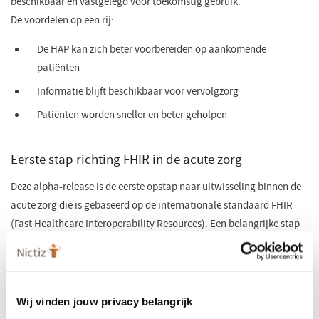
beschikbaar en vastgelegd voor toekomstig gebruik.
De voordelen op een rij:
De HAP kan zich beter voorbereiden op aankomende
patiënten
Informatie blijft beschikbaar voor vervolgzorg
Patiënten worden sneller en beter geholpen
Eerste stap richting FHIR in de acute zorg
Deze alpha-release is de eerste opstap naar uitwisseling binnen de
acute zorg die is gebaseerd op de internationale standaard FHIR
(Fast Healthcare Interoperability Resources). Een belangrijke stap
richting moderne, toekomstbestendige gegevensuitwisseling. De
release bevat een datamodel en een functioneel ontwerp. Wij
vragen aan zorgverleners en leveranciers om de inhoud van de
alpha-versie te toetsen op inhoud en toepasbaarheid.
Wij vinden jouw privacy belangrijk
Op basis van de feedback op de alpha-release werkt Nictiz aan de