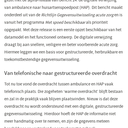
gezet met de
alpha-release
van bericht 24: de digitale verwijzing
van ambulance naar huisartsenspoedpost (HAP). Dit bericht maakt
onderdeel uit van de
Richtlijn Gegevensuitwisseling acute zorg
en is
vanuit het programma
Met spoed beschikbaar
als prioriteit
opgepakt. Met deze release is een eerste opzet beschikbaar van het
datamodel en het functioneel ontwerp. De digitale verwijzing
draagt bij aan snellere, veiligere en beter voorbereide acute zorg.
Hiermee leggen we een basis voor gestructureerde, herbruikbare en
toekomstbestendige gegevensuitwisseling.
Van telefonische naar gestructureerde overdracht
Tot nu toe vond de overdracht tussen ambulance en HAP vaak
telefonisch plaats. Die zogeheten ‘warme overdracht’ blijft bestaan
en zal in de praktijk vaak blijven plaatsvinden. Nieuw is dat deze
overdracht nu wordt ondersteund met een digitale, gestructureerde
gegevensuitwisseling. Hierdoor hoeft de HAP de informatie niet
meer handmatig over te nemen, en zijn de gegevens meteen