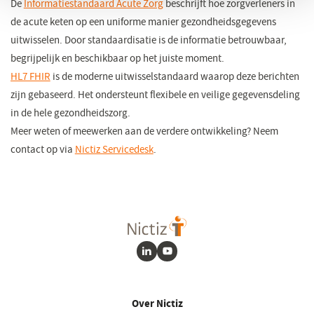
De
Informatiestandaard Acute Zorg
beschrijft hoe zorgverleners in
de acute keten op een uniforme manier gezondheidsgegevens
uitwisselen. Door standaardisatie is de informatie betrouwbaar,
begrijpelijk en beschikbaar op het juiste moment.
HL7 FHIR
is de moderne uitwisselstandaard waarop deze berichten
zijn gebaseerd. Het ondersteunt flexibele en veilige gegevensdeling
in de hele gezondheidszorg.
Meer weten of meewerken aan de verdere ontwikkeling? Neem
contact op via
Nictiz Servicedesk
(opent
.
in
een
nieuw
venster)
LinkedIn
Youtube
Over Nictiz