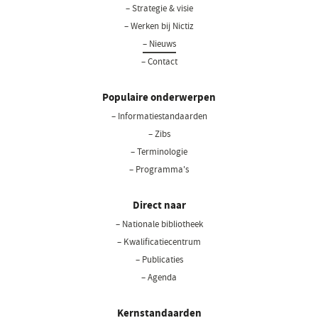
– Strategie & visie
– Werken bij Nictiz
– Nieuws
– Contact
Populaire onderwerpen
– Informatiestandaarden
– Zibs
– Terminologie
– Programma's
Direct naar
– Nationale bibliotheek
(opent
in
– Kwalificatiecentrum
een
– Publicaties
nieuw
– Agenda
venster)
Kernstandaarden