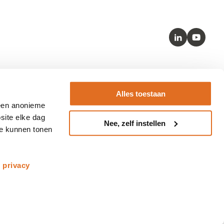
LinkedIn
Youtube
Kernstandaarden
Alles toestaan
– SNOMED
 een anonieme
– HL7 FHIR
site elke dag
Nee, zelf instellen
– LOINC
te kunnen tonen
– BgZ
s
privacy
Copyright © 2026 Nictiz