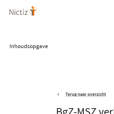
Overslaan
en
naar
de
inhoud
gaan
Inhoudsopgave
Terug naar overzicht
BgZ-MSZ ver