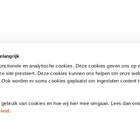
 onderwerpen
Direct naar
elangrijk
standaarden
– Nationale bibliotheek
(opent
functionele en analytische cookies. Deze cookies geven ons op
in
– Kwalificatiecentrum
nze site presteert. Deze cookies kunnen ons helpen om onze web
een
e
– Publicaties
. Ook worden er soms cookies geplaatst om ingesloten content 
nieuw
's
– Agenda
venster)
t gebruik van cookies en hoe wij hier mee omgaan. Lees dan on
leid
.
ns