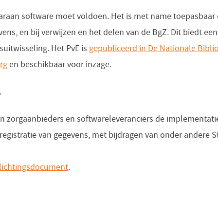
waaraan software moet voldoen. Het is met name toepasbaa
ens, en bij verwijzen en het delen van de BgZ. Dit biedt een
uitwisseling. Het PvE is
gepubliceerd in De Nationale Bibli
rg
(opent
en beschikbaar voor inzage.
in
e
een
nieuw
ten zorgaanbieders en softwareleveranciers de implementatie
venster)
egistratie van gegevens, met bijdragen van onder andere S
elichtingsdocument
.