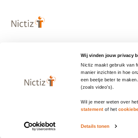
Over Nictiz
Populaire
Wij vinden jouw privacy b
– Strategie & visie
– Informatie
Nictiz maakt gebruik van 
– Werken bij Nictiz
– Zibs
manier inzichten in hoe o
– Nieuws
– Terminologi
een beetje beter te maken
(zoals video’s).
– Contact
– Programma
Wil je meer weten over he
statement
of het
cookiebe
Privacy statement
Cookiebeleid
Disclaimer
Bedrijfsgegeve
Details tonen