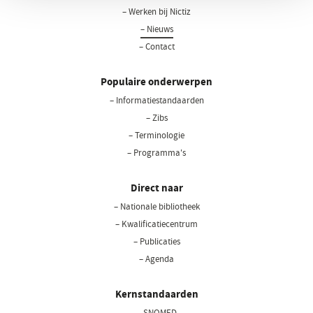
– Werken bij Nictiz
– Nieuws
– Contact
Populaire onderwerpen
– Informatiestandaarden
– Zibs
– Terminologie
– Programma's
Direct naar
– Nationale bibliotheek
(opent
in
– Kwalificatiecentrum
een
– Publicaties
nieuw
– Agenda
venster)
Kernstandaarden
– SNOMED