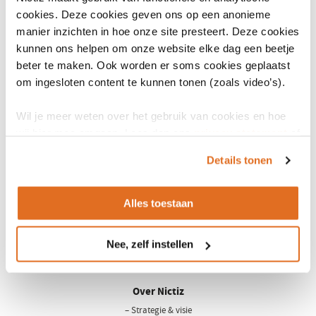
rapporten tussen 18 mei en 29 juni 2017 te geven. Op de
MedMij-
cookies. Deze cookies geven ons op een anonieme
website
(opent
vindt u de rapporten en de bijbehorende
manier inzichten in hoe onze site presteert. Deze cookies
feedbackprocedure.
in
kunnen ons helpen om onze website elke dag een beetje
een
beter te maken. Ook worden er soms cookies geplaatst
​​​Meer informatie
nieuw
om ingesloten content te kunnen tonen (zoals video’s).
venster)
Heeft u vragen over de standaarden die onderdeel zijn van het
Wil je meer weten over het gebruik van cookies en hoe
MedMij-stelsel, dan kunt u contact opnemen met
Irene van
wij hier mee omgaan. Lees dan ons
privacy statement
of
Duijvendijk​
(opent
.
het
cookiebeleid
.
in
Details tonen
een
nieuw
Alles toestaan
venster)
Nee, zelf instellen
LinkedIn
Youtube
Over Nictiz
– Strategie & visie