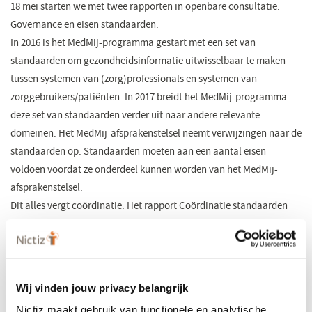
18 mei starten we met twee rapporten in openbare consultatie:
Governance en eisen standaarden.
In 2016 is het MedMij-programma gestart met een set van
standaarden om gezondheidsinformatie uitwisselbaar te maken
tussen systemen van (zorg)professionals en systemen van
zorggebruikers/patiënten. In 2017 breidt het MedMij-programma
deze set van standaarden verder uit naar andere relevante
domeinen. Het MedMij-afsprakenstelsel neemt verwijzingen naar de
standaarden op. Standaarden moeten aan een aantal eisen
voldoen voordat ze onderdeel kunnen worden van het MedMij-
afsprakenstelsel.
​Dit alles vergt coördinatie. Het rapport Coördinatie standaarden
MedMij – Governance beschrijft de besturing (governance) voor het
ontwikkelen en indienen van standaarden (rollen, toetsingsproces
en beheer). En het rapport Coördinatie standaarden MedMij – Eisen
beschrijft de eisen die hierbij gelden.
Wij vinden jouw privacy belangrijk
Wij nodigen u van harte uit om uw feedback over deze twee
Nictiz maakt gebruik van functionele en analytische