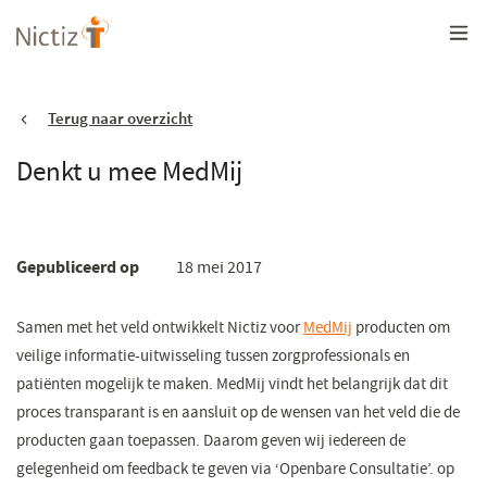
Overslaan
en
naar
de
inhoud
gaan
Terug naar overzicht
Denkt u mee MedMij
Gepubliceerd op
18 mei 2017
​​Samen met het veld ontwikkelt Nictiz voor
MedMij
(opent
producten om
veilige informatie-uitwisseling tussen zorgprofessionals en
in
patiënten mogelijk te maken. MedMij vindt het belangrijk dat dit
een
proces transparant is en aansluit op de wensen van het veld die de
nieuw
producten gaan toepassen. Daarom geven wij iedereen de
venster)
gelegenheid om feedback te geven via ‘Openbare Consultatie’. op