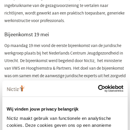
ingebruikname van de gezagsvoorziening te vertalen naar
richtlijnen, wordt gewerkt aan een praktisch toepasbare, generieke
werkinstructie voor professionals.
Bijeenkomst 19 mei
Op maandag 19 mei vond de eerste bijeenkomst van de juridische
werkgroep plaats bij het Nederlands Centrum Jeugdgezondheid in
Utrecht. De bijeenkomst werd begeleid door Nictiz, het ministerie
van VWS en Hooghiemstra & Partners. Het doel van de bijeenkomst
was om samen met de aanwezige juridische experts uit het zorgveld
te analyseren of de huidige juridische documentatie over ouderlijk
gezag in de zorg geschikt is om algemeen toepasbaar te maken in
het kader van toegang tot het portaal via de centrale
gezagsvoorziening die momenteel wordt gerealiseerd.
Wij vinden jouw privacy belangrijk
Het ministerie van VWS zet met de werkgroep in op het ontwikkelen
Nictiz maakt gebruik van functionele en analytische
van een generieke informatievoorziening die door het hele zorgveld
cookies. Deze cookies geven ons op een anonieme
gebruikt kan worden om complexe juridische vraagstukken rondom