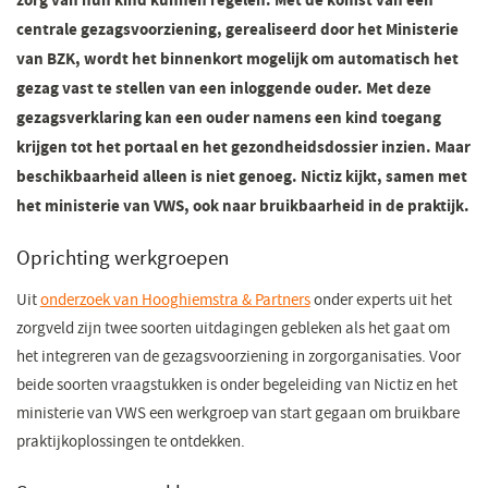
zorg van hun kind kunnen regelen. Met de komst van een
centrale gezagsvoorziening, gerealiseerd door het Ministerie
van BZK, wordt het binnenkort mogelijk om automatisch het
gezag vast te stellen van een inloggende ouder. Met deze
gezagsverklaring kan een ouder namens een kind toegang
krijgen tot het portaal en het gezondheidsdossier inzien. Maar
beschikbaarheid alleen is niet genoeg. Nictiz kijkt, samen met
het ministerie van VWS, ook naar bruikbaarheid in de praktijk.
Oprichting werkgroepen
Uit
onderzoek van Hooghiemstra & Partners
(opent
onder experts uit het
zorgveld zijn twee soorten uitdagingen gebleken als het gaat om
in
het integreren van de gezagsvoorziening in zorgorganisaties. Voor
een
beide soorten vraagstukken is onder begeleiding van Nictiz en het
nieuw
ministerie van VWS een werkgroep van start gegaan om bruikbare
venster)
praktijkoplossingen te ontdekken.