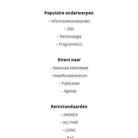
Populaire onderwerpen
– Informatiestandaarden
– Zibs
– Terminologie
– Programma's
Direct naar
– Nationale bibliotheek
(opent
in
– Kwalificatiecentrum
een
– Publicaties
nieuw
– Agenda
venster)
Kernstandaarden
– SNOMED
– HL7 FHIR
– LOINC
– BgZ