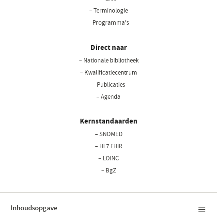
– Terminologie
– Programma's
Direct naar
– Nationale bibliotheek
(opent
in
– Kwalificatiecentrum
een
– Publicaties
nieuw
– Agenda
venster)
Kernstandaarden
– SNOMED
– HL7 FHIR
– LOINC
– BgZ
Inhoudsopgave