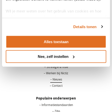
Wil je meer weten over het gebruik van cookies en hoe
wij hier mee omgaan. Lees dan ons
privacy statement
of
het
cookiebeleid
.
Details tonen
Alles toestaan
LinkedIn
Youtube
Nee, zelf instellen
Over Nictiz
– Strategie & visie
– Werken bij Nictiz
– Nieuws
– Contact
Populaire onderwerpen
– Informatiestandaarden
– Zibs