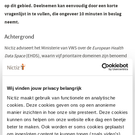
op dit gebied. Deelnemen kan eenvoudig door een korte
vragenlijst in te vullen, die ongeveer 10 minuten in beslag
neemt.
Achtergrond
Nictiz adviseert het Ministerie van VWS over de
European Health
Data Space
(EHDS), waarin vijf prioritaire domeinen zijn benoemd
voor internationale gegevensuitwisseling:
patient summary
e-prescription/e-dispensation
Wij vinden jouw privacy belangrijk
medical imaging studies and medical imaging reports
Nictiz maakt gebruik van functionele en analytische
cookies. Deze cookies geven ons op een anonieme
medical test results
manier inzichten in hoe onze site presteert. Deze cookies
discharge report
kunnen ons helpen om onze website elke dag een beetje
beter te maken. Ook worden er soms cookies geplaatst
om ingesloten content te kunnen tonen (zoals video’s).