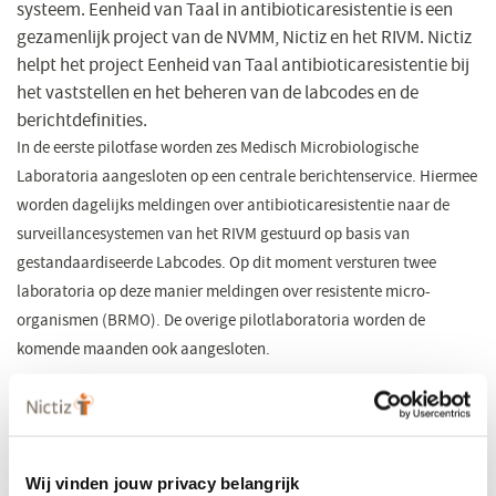
systeem. Eenheid van Taal in antibioticaresistentie is een
gezamenlijk project van de NVMM, Nictiz en het RIVM. Nictiz
helpt het project Eenheid van Taal antibioticaresistentie bij
het vaststellen en het beheren van de labcodes en de
berichtdefinities.
In de eerste pilotfase worden zes Medisch Microbiologische
Laboratoria aangesloten op een centrale berichtenservice. Hiermee
worden dagelijks meldingen over antibioticaresistentie naar de
surveillancesystemen van het RIVM gestuurd op basis van
gestandaardiseerde Labcodes. Op dit moment versturen twee
laboratoria op deze manier meldingen over resistente micro-
organismen (BRMO). De overige pilotlaboratoria worden de
komende maanden ook aangesloten.
Verbeteren surveillance en monitoring
Om infecties met resistente ziekteverwekkers effectief te kunnen
bestrijden, is het nodig om snel inzicht te krijgen in wie waar,
Wij vinden jouw privacy belangrijk