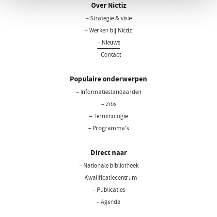
Over Nictiz
– Strategie & visie
– Werken bij Nictiz
– Nieuws
– Contact
Populaire onderwerpen
– Informatiestandaarden
– Zibs
– Terminologie
– Programma's
Direct naar
– Nationale bibliotheek
(opent
in
– Kwalificatiecentrum
een
– Publicaties
nieuw
– Agenda
venster)