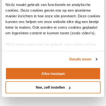
wanneer en waarom geïnfecteerd raakt. Ook is inzicht nodig in hoe
Nictiz maakt gebruik van functionele en analytische
resistentebacteriën en resistentiegenen zich verspreiden.
cookies. Deze cookies geven ons op een anonieme
Verbetering van de informatievoorziening voor surveillance en
manier inzichten in hoe onze site presteert. Deze cookies
monitoring van antibioticaresistentie is hiervoor noodzakelijk. Dit
kunnen ons helpen om onze website elke dag een beetje
bestaat uit gestandaardiseerde labcodes, samenwerkingsafspraken
beter te maken. Ook worden er soms cookies geplaatst
en aanpassingen aan de systemen. In een pilot wordt hiervoor een
om ingesloten content te kunnen tonen (zoals video’s).
blauwdruk ontwikkeld. Het streven is dat in 2020 alle Medisch
Microbiologische Laboratoria met de gestandaardiseerde codes en
Wil je meer weten over het gebruik van cookies en hoe
wij hier mee omgaan. Lees dan ons
privacy statement
of
afspraken van Eenheid van Taal werken.
het
cookiebeleid
.
Lees meer over de
standaarden laboratoria
Details tonen
Alles toestaan
Nee, zelf instellen
LinkedIn
Youtube