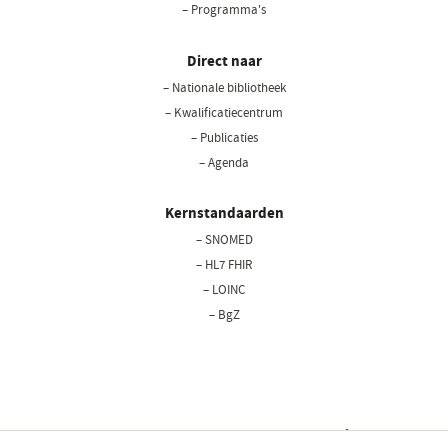
– Programma's
Direct naar
– Nationale bibliotheek
(opent
in
– Kwalificatiecentrum
een
– Publicaties
nieuw
– Agenda
venster)
Kernstandaarden
– SNOMED
– HL7 FHIR
– LOINC
– BgZ
Privacy statement
Cookiebeleid
Disclaimer
Bedrijfsgegevens