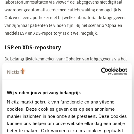
laboratoriumresultaten via viewer’ de labgegevens niet digitaal
waardoor geautomatiseerde medicatiebewaking onmogelijk is.
Ook weet een apotheker niet bij welke laboratoria de labgegevens
van zijn/haar patiënten te vinden zijn. Bij het scenario ‘Ophalen
middels LSP en XDS-repository’ is dit wel mogelijk.
LSP en XDS-repository
De belangrijkste kenmerken van ‘Ophalen van labgegevens via het
LSP en XDS-repository’ zijn:
Apothekers halen recente en historische labgegevens
elektronisch op bij alle Nederlandse laboratoria met het
Wij vinden jouw privacy belangrijk
lab2zorg-bericht uit de informatiestandaard Labuitwisseling
Nictiz maakt gebruik van functionele en analytische
van Nictiz.
cookies. Deze cookies geven ons op een anonieme
Laboratoria sturen elektronisch 24/7 de labresultaten aan de
manier inzichten in hoe onze site presteert. Deze cookies
apothekers en hebben hun coderingen geharmoniseerd
kunnen ons helpen om onze website elke dag een beetje
conform de
Nederlandse Labcodeset
(opent
.
beter te maken. Ook worden er soms cookies geplaatst