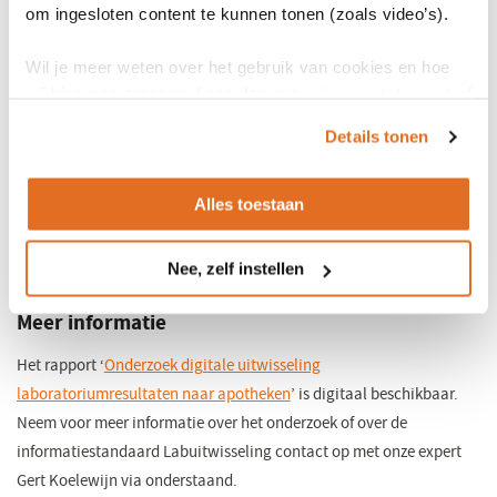
in
om ingesloten content te kunnen tonen (zoals video’s).
De apotheek- en laboratoriumsystemen maken gebruik van
een
een modern HL7-standaard bericht.
nieuw
Wil je meer weten over het gebruik van cookies en hoe
venster)
wij hier mee omgaan. Lees dan ons
privacy statement
of
Roadmap
het
cookiebeleid
.
Details tonen
Onlangs uitte minister Bruins in zijn tweede brief over
gegevensuitwisseling in de zorg aan de Tweede Kamer dat het
Alles toestaan
zorgbreed uitwisselen van onder meer medicatiegegevens en
labwaarden tussen zorgverleners en patiënt essentieel zijn om de
Nee, zelf instellen
medicatieveiligheid te verbeteren.
Meer informatie
Het rapport ‘
Onderzoek digitale uitwisseling
laboratoriumresultaten naar apotheken
’ is digitaal beschikbaar.
Neem voor meer informatie over het onderzoek of over de
informatiestandaard Labuitwisseling contact op met onze expert
Gert Koelewijn via onderstaand.