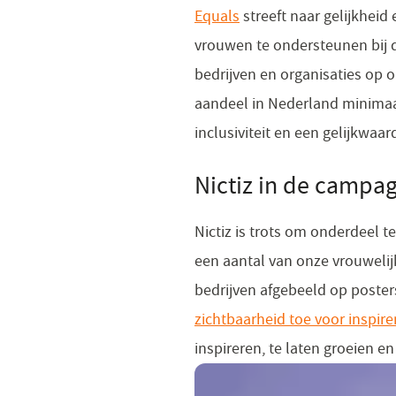
Equals
(opent
streeft naar gelijkheid
vrouwen te ondersteunen bij 
in
bedrijven en organisaties op o
een
aandeel in Nederland minimaal
nieuw
inclusiviteit en een gelijkwaa
venster)
Nictiz in de campa
Nictiz is trots om onderdeel
een aantal van onze vrouwelij
bedrijven afgebeeld op poster
zichtbaarheid toe voor inspir
inspireren, te laten groeien e