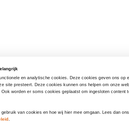
 onderwerpen
Direct naar
elangrijk
standaarden
– Nationale bibliotheek
(opent
functionele en analytische cookies. Deze cookies geven ons op
in
– Kwalificatiecentrum
nze site presteert. Deze cookies kunnen ons helpen om onze web
een
e
– Publicaties
. Ook worden er soms cookies geplaatst om ingesloten content 
nieuw
's
– Agenda
venster)
t gebruik van cookies en hoe wij hier mee omgaan. Lees dan on
leid
.