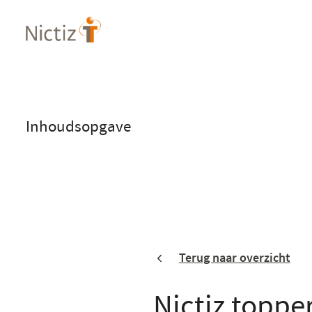
Overslaan
en
naar
de
inhoud
gaan
Inhoudsopgave
Terug naar overzicht
Nictiz topp