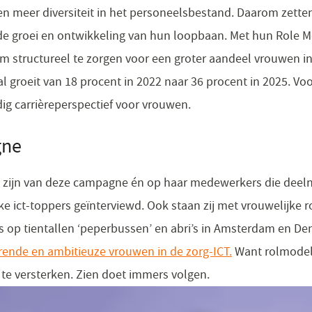
 en meer diversiteit in het personeelsbestand. Daarom zette
de groei en ontwikkeling van hun loopbaan. Met hun Role 
m structureel te zorgen voor een groter aandeel vrouwen in 
 groeit van 18 procent in 2022 naar 36 procent in 2025. V
rdig carrièreperspectief voor vrouwen.
gne
 te zijn van deze campagne én op haar medewerkers die dee
ke ict-toppers geïnterviewd. Ook staan zij met vrouwelijke
s op tientallen ‘peperbussen’ en abri’s in Amsterdam en D
erende en ambitieuze vrouwen in de zorg-ICT.
Want rolmodell
n te versterken. Zien doet immers volgen.