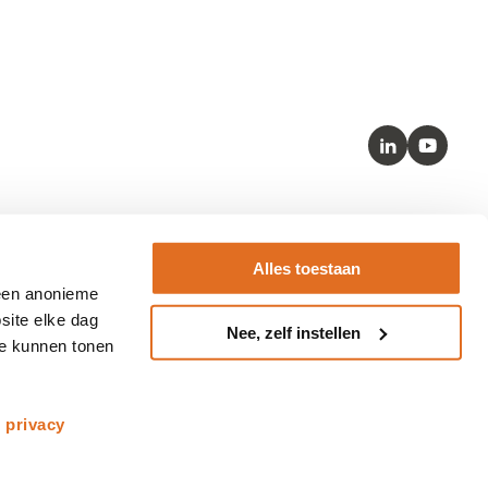
LinkedIn
Youtube
Kernstandaarden
Alles toestaan
– SNOMED
 een anonieme
– HL7 FHIR
site elke dag
Nee, zelf instellen
– LOINC
te kunnen tonen
– BgZ
s
privacy