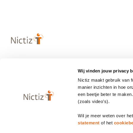
Over Nictiz
Populaire
Wij vinden jouw privacy b
– Strategie & visie
– Informatie
Nictiz maakt gebruik van 
– Werken bij Nictiz
– Zibs
manier inzichten in hoe o
– Nieuws
– Terminologi
een beetje beter te maken
(zoals video’s).
– Contact
– Programma
Wil je meer weten over he
statement
of het
cookiebe