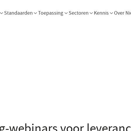
Menu openen
Menu openen
Menu openen
Menu openen
Men
Standaarden
Toepassing
Sectoren
Kennis
Over Ni
g-webinars voor leveranc