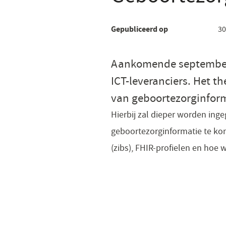
Gepubliceerd op
30
Aankomende september o
ICT-leveranciers. Het t
van geboortezorginform
Hierbij zal dieper worden ing
geboortezorginformatie te ko
(zibs), FHIR-profielen en hoe 