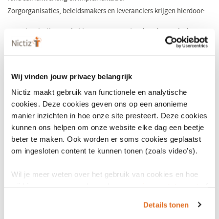
Zorgorganisaties, beleidsmakers en leveranciers krijgen hierdoor:
Inspiratie voor het toepassen van standaarden zoals de
European Patient Summary
.
Inzicht in hoe jongeren aankijken tegen databeschikbaarheid
en Europese wetgeving.
Wij vinden jouw privacy belangrijk
Handvatten voor communicatie, adoptie en
Nictiz maakt gebruik van functionele en analytische
implementatiestrategieën.
cookies. Deze cookies geven ons op een anonieme
manier inzichten in hoe onze site presteert. Deze cookies
Mogelijke aansluiting op concrete oplossingen, zoals tooling
kunnen ons helpen om onze website elke dag een beetje
of visualisaties.
beter te maken. Ook worden er soms cookies geplaatst
om ingesloten content te kunnen tonen (zoals video’s).
Wat namen studenten mee?
Wil je meer weten over het gebruik van cookies en hoe
De pitches en gesprekken leverden waardevolle inzichten op.
wij hier mee omgaan. Lees dan ons
privacy statement
of
Studenten benadrukten onder andere:
het
cookiebeleid
.
Details tonen
De complexiteit van internationale afspraken in combinatie