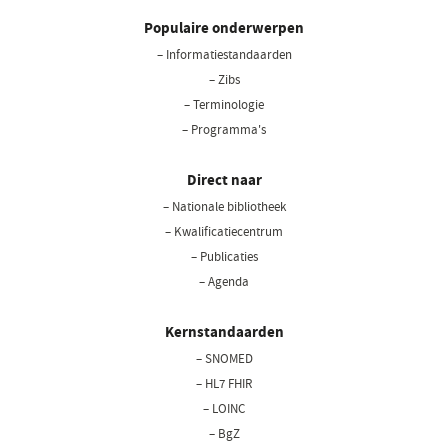
Populaire onderwerpen
– Informatiestandaarden
– Zibs
– Terminologie
– Programma's
Direct naar
– Nationale bibliotheek
(opent
in
– Kwalificatiecentrum
een
– Publicaties
nieuw
– Agenda
venster)
Kernstandaarden
– SNOMED
– HL7 FHIR
– LOINC
– BgZ