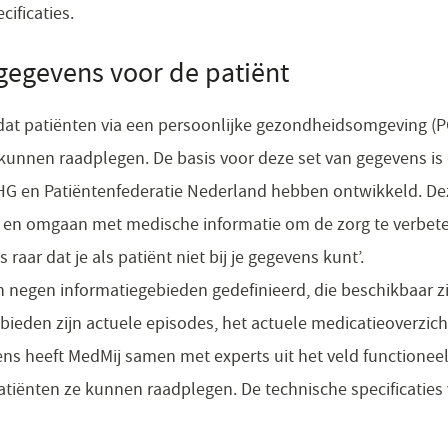
cificaties.
in
een
sgegevens voor de patiënt
nieuw
venster)
ar dat patiënten via een persoonlijke gezondheidsomgeving
 kunnen raadplegen. De basis voor deze set van gegevens is de
HG en Patiëntenfederatie Nederland hebben ontwikk​eld. Deze
 en omgaan met medische informatie om de zorg te verbeter
 raar dat je als patiënt niet bij je gegevens kunt’.
jn negen informatiegebieden gedefinieerd, die beschikbaar zij
ieden zijn actuele episodes, het actuele medicatieoverzich
r)
ens heeft MedMij samen met experts uit het veld functione
atiënten ze kunnen raadplegen. De technische specificaties 