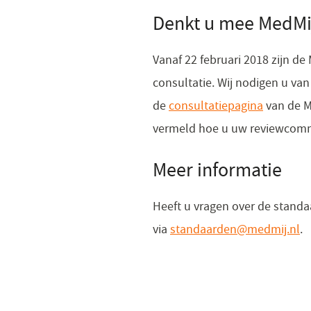
​Denkt u mee MedMi
Vanaf 22 februari 2018 zijn d
consultatie. Wij nodigen u va
de
consultatiepagina
(opent
van de Me
vermeld hoe u uw reviewcomme
in
een
​Meer informatie
nieuw
venster)
Heeft u vragen over de standa
via
standaarden@medmij.nl
(
.
in
e
n