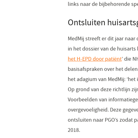
links naar de bijbehorende spe
​Ontsluiten huisart
MedMij streeft er dit jaar na
in het dossier van de huisarts
het H-EPD door patiënt
(opent
’ die N
basisafspraken over het delen
in
het adagium van MedMij: ‘het is
een
Op grond van deze richtlijn zi
nieuw
Voorbeelden van informatiegeb
venste
overgevoeligheid. Deze gegev
ontsluiten naar PGO’s zodat p
2018.