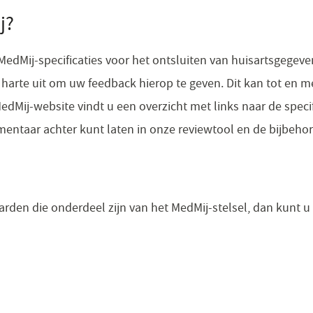
j?
e MedMij-specificaties voor het ontsluiten van huisartsgege
n harte uit om uw feedback hierop te geven. Dit kan tot en 
dMij-website vindt u een overzicht met links naar de specifi
ntaar achter kunt laten in onze reviewtool en de bijbeho
arden die onderdeel zijn van het MedMij-stelsel, dan kunt
opent
en
ieuw