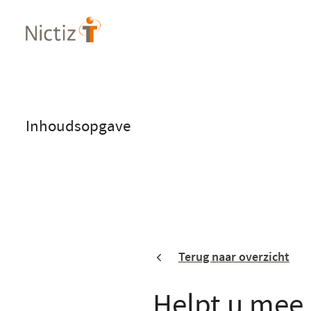
Overslaan
en
naar
de
inhoud
gaan
Inhoudsopgave
Terug naar overzicht
Helpt u mee 