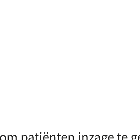
om patiënten inzage te g