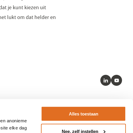
at je kunt kiezen uit
het lukt om dat helder en
LinkedIn
Youtube
Kernstandaarden
Alles toestaan
– SNOMED
 een anonieme
– HL7 FHIR
site elke dag
Nee, zelf instellen