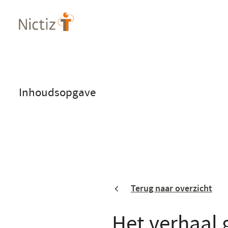
Overslaan
en
naar
de
inhoud
gaan
Inhoudsopgave
Terug naar overzicht
Het verhaal 