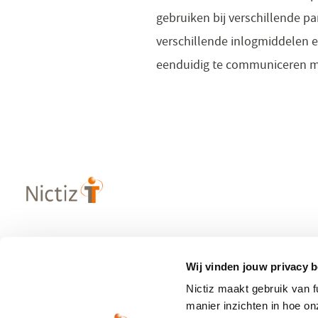
gebruiken bij verschillende pa
verschillende inlogmiddelen e
eenduidig te communiceren me
Over Nictiz
Populaire
Wij vinden jouw privacy b
– Strategie & visie
– Informatie
Nictiz maakt gebruik van 
– Werken bij Nictiz
– Zibs
manier inzichten in hoe o