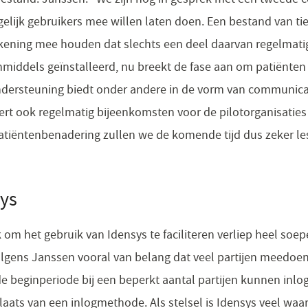
elijk gebruikers mee willen laten doen. Een bestand van ti
ekening mee houden dat slechts een deel daarvan regelmati
nmiddels geïnstalleerd, nu breekt de fase aan om patiënten
ondersteuning biedt onder andere in de vorm van communica
seert ook regelmatig bijeenkomsten voor de pilotorganisatie
patiëntenbenadering zullen we de komende tijd dus zeker le
sys
om het gebruik van Idensys te faciliteren verliep heel soep
lgens Janssen vooral van belang dat veel partijen meedoen. "
e beginperiode bij een beperkt aantal partijen kunnen inlog
 plaats van een inlogmethode. Als stelsel is Idensys veel waa