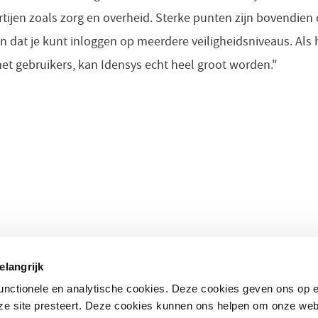
rtijen zoals zorg en overheid. Sterke punten zijn bovendien d
n dat je kunt inloggen op meerdere veiligheidsniveaus. Als 
t gebruikers, kan Idensys echt heel groot worden."
 onderwerpen
Direct naar
elangrijk
standaarden
– Nationale bibliotheek
(opent
functionele en analytische cookies. Deze cookies geven ons op
in
– Kwalificatiecentrum
nze site presteert. Deze cookies kunnen ons helpen om onze web