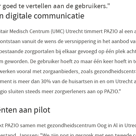
 goed te vertellen aan de gebruikers."
 in digitale communicatie
itair Medisch Centrum (UMC) Utrecht timmert PAZIO al een a
 ontstaan vanuit de wens de versnippering in het aanbod van
bestaande zorgportalen bij elkaar gevoegd op één plek acht
 geworden. De gebruiker hoeft zo maar één keer hoeft in 
Wij werken vooral met zorgaanbieders, zoals gezondheidscent
oment is meer dan 30% van de huisartsen in en om Utrecht 
gio sluiten steeds meer zorgverleners aan op PAZIO."​
nten aan pilot
rkt PAZIO samen met gezondheidscentrum Oog in Al in Utre
 bestand. Janssen: "We zijn nog in gesprek met een tweede c