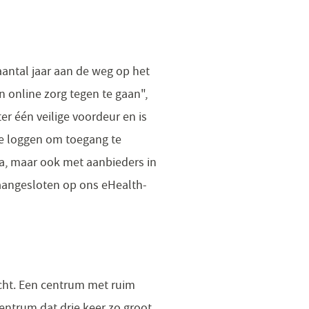
antal jaar aan de weg op het
 online zorg tegen te gaan",
er één veilige voordeur en is
te loggen om toegang te
ra, maar ook met aanbieders in
aangesloten op ons eHealth-
cht. Een centrum met ruim
entrum dat drie keer zo groot