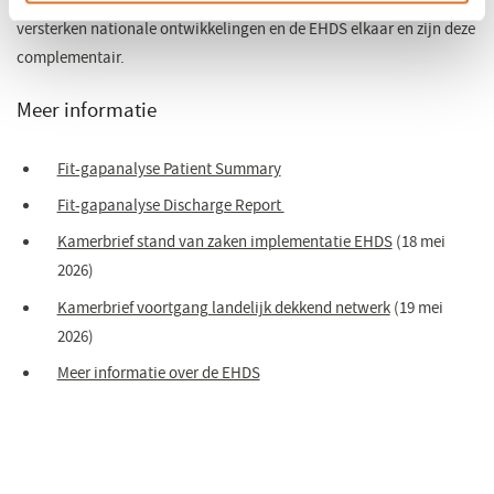
gezondheidsinformatiestelsel. Zoals beschreven in de Kamerbrief,
venster)
versterken nationale ontwikkelingen en de EHDS elkaar en zijn deze
complementair.
Meer informatie
Fit-gapanalyse Patient Summary
Fit-gapanalyse Discharge Report
Kamerbrief stand van zaken implementatie EHDS
(opent
(18 mei
2026)
in
een
Kamerbrief voortgang landelijk dekkend netwerk
(opent
(19 mei
nieuw
2026)
in
venster)
een
Meer informatie over de EHDS
nieuw
venster)