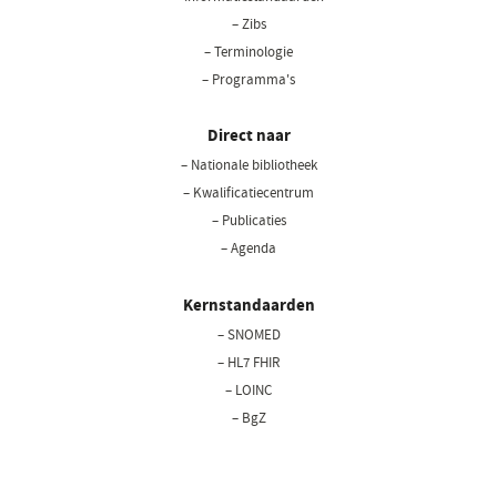
– Zibs
– Terminologie
– Programma's
Direct naar
– Nationale bibliotheek
(opent
in
– Kwalificatiecentrum
een
– Publicaties
nieuw
– Agenda
venster)
Kernstandaarden
– SNOMED
– HL7 FHIR
– LOINC
– BgZ