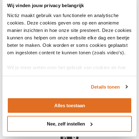
verheugd om met dit team verder te bouwen en een bijdrage te
Wij vinden jouw privacy belangrijk
leveren aan het verbeteren van de zorg en daarmee aan de
Nictiz maakt gebruik van functionele en analytische
gezondheid van mensen.”
cookies. Deze cookies geven ons op een anonieme
Over Nictiz
manier inzichten in hoe onze site presteert. Deze cookies
Nictiz is de landelijke kennisorganisatie die zich inzet voor digitale
kunnen ons helpen om onze website elke dag een beetje
informatie-uitwisseling in de zorg. Nictiz doet dit onder meer door
beter te maken. Ook worden er soms cookies geplaatst
het gebruiksgericht ontwikkelen en het beheren van
om ingesloten content te kunnen tonen (zoals video’s).
informatiestandaarden in opdracht van en samen met de partijen
Wil je meer weten over het gebruik van cookies en hoe
in de zorg. Nictiz signaleert en adviseert partijen in de zorg over
wij hier mee omgaan. Lees dan ons
privacy statement
of
informatie-uitwisseling en over (toekomstige) nationale en
het
cookiebeleid
.
internationale ontwikkelingen.
Details tonen
Meer over Nictiz
Alles toestaan
Nee, zelf instellen