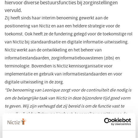
hiervoor diverse bestuursfuncties bij zorginstellingen
vervuld.
Zij heeft sinds haar interim benoeming gewerkt aan de
positionering van Nictiz en aan een heldere strategie voor de
toekomst. Ook heeft ze de fundering gelegd voor de toekomstige rol
van Nictiz bij standaardisatie en digitale informatie-uitwisseling.
Nictiz werkt aan de ontwikkeling en het beheer van
informatiestandaarden, zorginformatiebouwstenen (zibs) en
terminologie. Bovendien is Nictiz kennisorganisatie voor
implementatie en gebruik van informatiestandaarden en voor
digitale uitwisseling in de zorg.
“De benoeming van Leonique zorgt voor de continuïteit die nodig is
om de belangrijke taak van Nictiz in deze bijzondere tijd goed vorm
te geven. Wij zijn verheugd dat zij bereid is om de functie vast te
vervullen”
, aldus Peter van Lieshout, toenmalig voorzitter van de
Raad van Toezicht
van Nictiz.
Leonique is enthousiast over haar benoeming:
“Ik ben trots en