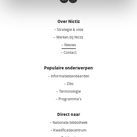
LinkedIn
Youtube
Over Nictiz
– Strategie & visie
– Werken bij Nictiz
– Nieuws
– Contact
Populaire onderwerpen
– Informatiestandaarden
– Zibs
– Terminologie
– Programma's
Direct naar
– Nationale bibliotheek
(opent
in
– Kwalificatiecentrum
een