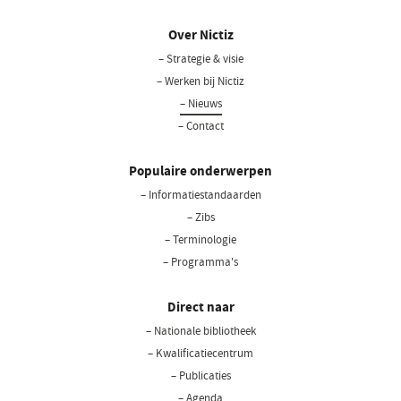
Over Nictiz
– Strategie & visie
– Werken bij Nictiz
– Nieuws
– Contact
Populaire onderwerpen
– Informatiestandaarden
– Zibs
– Terminologie
– Programma's
Direct naar
– Nationale bibliotheek
(opent
in
– Kwalificatiecentrum
een
– Publicaties
nieuw
– Agenda