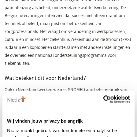
patiëntenzorg als beleid, onderzoek en kwaliteitsverbetering. De
Belgische ervaringen laten zien dat succes niet alleen draait om
techniek of beleid, maar juist om betrokkenheid van
zorgprofessionals. Het vraagt om verandering in werkprocessen,
cultuur en mindset. Het ziekenhuis Ziekenhuis aan de Stroom (ZAS)
is daarin een koploper en startte samen met andere instellingen en
de overheid een nationaal ondersteuningsprogramma voor
ziekenhuizen.
Wat betekent dit voor Nederland?
Ook in Nederland werken we met SNOMED aan beter gebruik van
zorgdata. Nictiz is daarbij in overleg met partijen uit alle
zorgsectoren. Van eerstelijnszorg tot ziekenhuis en langdurige zorg.
Zo bepalen we samen hoe we terminologie op een werkbare
Wij vinden jouw privacy belangrijk
manier kunnen inzetten. Doordat we cross-sectoraal samenwerken,
zien we hoe verschillend de uitdagingen en keuzes per sector zijn en
Nictiz maakt gebruik van functionele en analytische