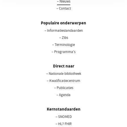
– Nieuws
– Contact
Populaire onderwerpen
– Informatiestandaarden
– Zibs
– Terminologie
– Programma's
Direct naar
– Nationale bibliotheek
(opent
in
– Kwalificatiecentrum
een
– Publicaties
nieuw
– Agenda
venster)
Kernstandaarden
– SNOMED
– HL7 FHIR