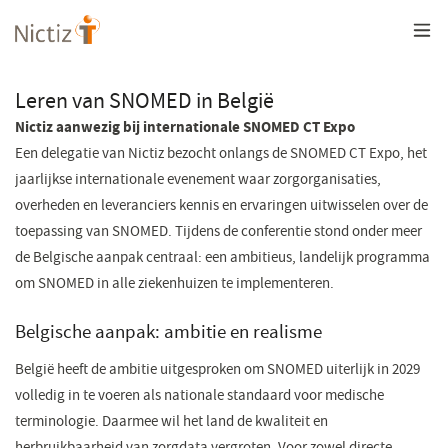
Overslaan
en
naar
de
inhoud
Leren van SNOMED in België
gaan
Nictiz aanwezig bij internationale SNOMED CT Expo
Een delegatie van Nictiz bezocht onlangs de SNOMED CT Expo, het
jaarlijkse internationale evenement waar zorgorganisaties,
overheden en leveranciers kennis en ervaringen uitwisselen over de
toepassing van SNOMED. Tijdens de conferentie stond onder meer
de Belgische aanpak centraal: een ambitieus, landelijk programma
om SNOMED in alle ziekenhuizen te implementeren.
Belgische aanpak: ambitie en realisme
België heeft de ambitie uitgesproken om SNOMED uiterlijk in 2029
volledig in te voeren als nationale standaard voor medische
terminologie. Daarmee wil het land de kwaliteit en
herbruikbaarheid van zorgdata vergroten. Voor zowel directe