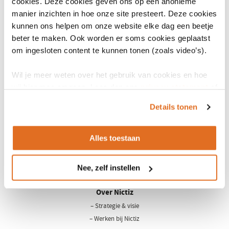
hoe belangrijk het is die samen met het veld te maken. De Belgische
cookies. Deze cookies geven ons op een anonieme
manier inzichten in hoe onze site presteert. Deze cookies
ervaringen bevestigen dat we in Nederland met deze gezamenlijke
kunnen ons helpen om onze website elke dag een beetje
aanpak en nauwe betrokkenheid van zorgprofessionals op de juiste
beter te maken. Ook worden er soms cookies geplaatst
weg zitten.
om ingesloten content te kunnen tonen (zoals video’s).
Wil je meer weten over wat Nictiz doet op het gebied van
terminologie en SNOMED?
Wil je meer weten over het gebruik van cookies en hoe
Lees verder op onze website
wij hier mee omgaan. Lees dan ons
privacy statement
of
het
cookiebeleid
.
Details tonen
Alles toestaan
LinkedIn
Youtube
Nee, zelf instellen
Over Nictiz
– Strategie & visie
– Werken bij Nictiz