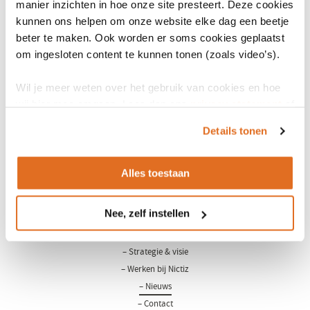
manier inzichten in hoe onze site presteert. Deze cookies
nieuwe fase ingaat, vind ik dat het na zeven jaar tijd is voor een
kunnen ons helpen om onze website elke dag een beetje
volgende bestuurder om deze fase inhoud te geven, en voor een
beter te maken. Ook worden er soms cookies geplaatst
volgende stap in mijn eigen carrière.'
om ingesloten content te kunnen tonen (zoals video’s).
De RvT zal een interim manager aanstellen, met wie gekeken wordt
hoe de definitieve organisatiestructuur er uit komt te zien.
Wil je meer weten over het gebruik van cookies en hoe
wij hier mee omgaan. Lees dan ons
privacy statement
of
het
cookiebeleid
.
Details tonen
Alles toestaan
LinkedIn
Youtube
Nee, zelf instellen
Over Nictiz
– Strategie & visie
– Werken bij Nictiz
– Nieuws
– Contact