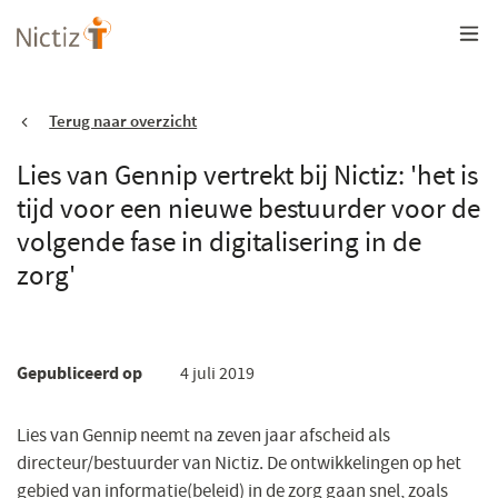
Overslaan
en
naar
de
inhoud
gaan
Terug naar overzicht
Lies van Gennip vertrekt bij Nictiz: 'het is
tijd voor een nieuwe bestuurder voor de
volgende fase in digitalisering in de
zorg'
Gepubliceerd op
4 juli 2019
Lies van Gennip neemt na zeven jaar afscheid als
directeur/bestuurder van Nictiz. De ontwikkelingen op het
gebied van informatie(beleid) in de zorg gaan snel, zoals