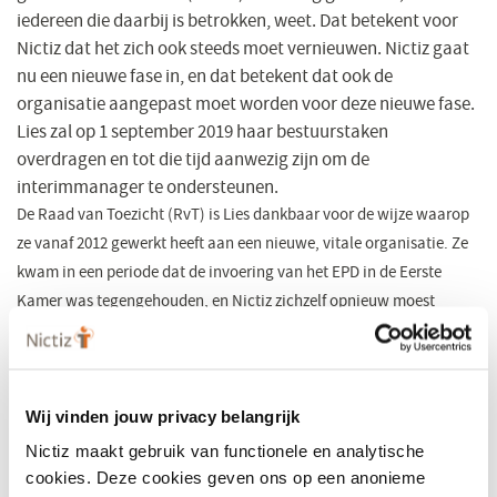
iedereen die daarbij is betrokken, weet. Dat betekent voor
Nictiz dat het zich ook steeds moet vernieuwen. Nictiz gaat
nu een nieuwe fase in, en dat betekent dat ook de
organisatie aangepast moet worden voor deze nieuwe fase.
Lies zal op 1 september 2019 haar bestuurstaken
overdragen en tot die tijd aanwezig zijn om de
interimmanager te ondersteunen.
De Raad van Toezicht (RvT) is Lies dankbaar voor de wijze waarop
ze vanaf 2012 gewerkt heeft aan een nieuwe, vitale organisatie. Ze
kwam in een periode dat de invoering van het EPD in de Eerste
Kamer was tegengehouden, en Nictiz zichzelf opnieuw moest
uitvinden. Dat is voortvarend en krachtig gebeurd.
Herijking strategie
Wij vinden jouw privacy belangrijk
Nictiz heeft de laatste tijd gewerkt aan de herijking van de strategie
Nictiz maakt gebruik van functionele en analytische
en dat heeft – in goed overleg met VWS – geleid tot een
cookies. Deze cookies geven ons op een anonieme
aanscherping van onze werkwijze en positionering. 'Nu Nictiz een