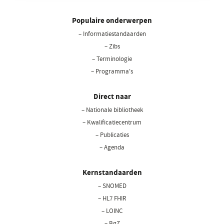
Populaire onderwerpen
– Informatiestandaarden
– Zibs
– Terminologie
– Programma's
Direct naar
– Nationale bibliotheek
(opent
in
– Kwalificatiecentrum
een
– Publicaties
nieuw
– Agenda
venster)
Kernstandaarden
– SNOMED
– HL7 FHIR
– LOINC
– BgZ