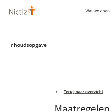
Overslaan
Wat we doen
en
naar
de
inhoud
gaan
Inhoudsopgave
Terug naar overzicht
Maatregelen 