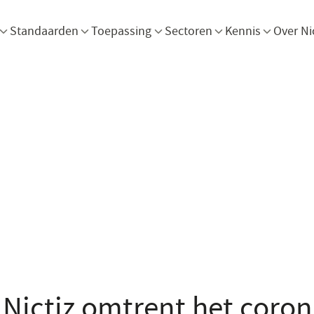
Menu openen
Menu openen
Menu openen
Menu openen
Men
Standaarden
Toepassing
Sectoren
Kennis
Over Ni
Nictiz omtrent het coron