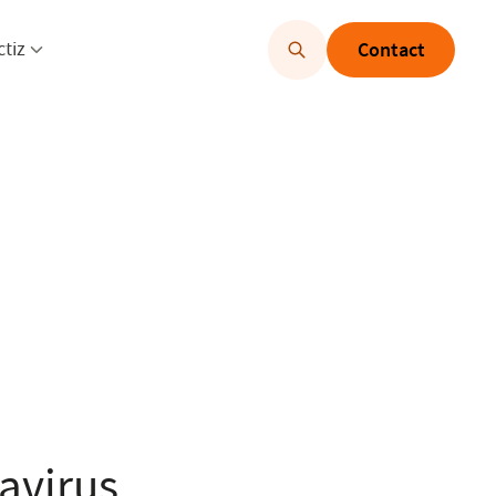
u openen
Menu openen
ctiz
Contact
avirus