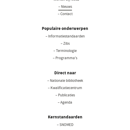
– Nieuws
– Contact
Populaire onderwerpen
– Informatiestandaarden
– Zibs
– Terminologie
– Programma's
Direct naar
– Nationale bibliotheek
(opent
in
– Kwalificatiecentrum
een
– Publicaties
nieuw
– Agenda
venster)
Kernstandaarden
– SNOMED