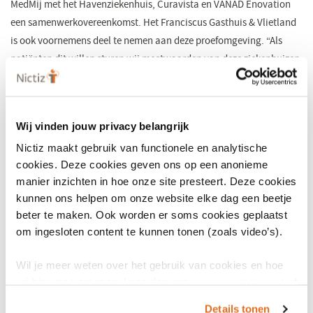
MedMij met het Havenziekenhuis, Curavista en VANAD Enovation
een samenwerkovereenkomst. Het Franciscus Gasthuis & Vlietland
is ook voornemens deel te nemen aan deze proefomgeving. “Als
patiënten dit willen sturen wij meetwaarden van deze ziekenhuizen
naar de persoonlijke gezondheidsomgeving van longpatiënten. We
zorgen dat patiënten deze informatie zelf aan kunnen vullen en
delen met andere zorgaanbieders.” Zegt Esther van Noort van
Wij vinden jouw privacy belangrijk
Curavista. In Groningen werkt MedMij samen met Zorgbelang
Nictiz maakt gebruik van functionele en analytische
Groningen, Zodos en huisartsengroepspraktijk Hommesplein te
cookies. Deze cookies geven ons op een anonieme
Winschoten. Daar koppelen diabetespatiënten hun eigen draadloze
manier inzichten in hoe onze site presteert. Deze cookies
weegschalen, bloeddrukmeters en glucosemeters aan hun
kunnen ons helpen om onze website elke dag een beetje
persoonlijke gezondheidsomgeving. De zelfmeetgegevens worden
beter te maken. Ook worden er soms cookies geplaatst
in de proef uitgewisseld met de huisarts. Door uit te wisselen via
om ingesloten content te kunnen tonen (zoals video’s).
MedMij is het straks in Groningen ook mogelijk vanuit een
persoonlijke gezondheidsomgeving met het ziekenhuis te
Wil je meer weten over het gebruik van cookies en hoe
communiceren.
wij hier mee omgaan. Lees dan ons
privacy statement
of
het
cookiebeleid
.
Samenvatting MedMij-programmaplan
Details tonen