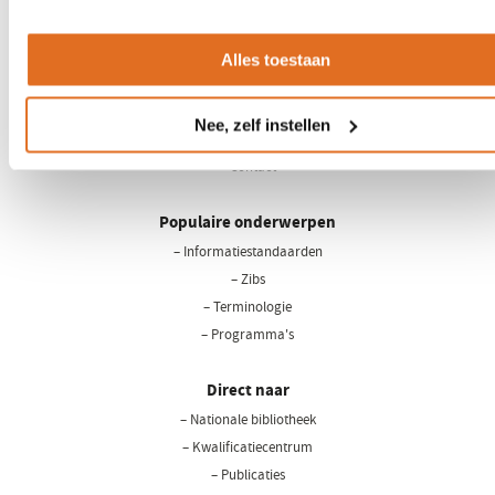
Over Nictiz
Alles toestaan
– Strategie & visie
– Werken bij Nictiz
Nee, zelf instellen
– Nieuws
– Contact
Populaire onderwerpen
– Informatiestandaarden
– Zibs
– Terminologie
– Programma's
Direct naar
– Nationale bibliotheek
(opent
in
– Kwalificatiecentrum
een
– Publicaties