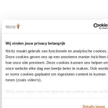
een
nieuw
venster)
Wij vinden jouw privacy belangrijk
Nictiz maakt gebruik van functionele en analytische cookies.
Deze cookies geven ons op een anonieme manier inzichten 
hoe onze site presteert. Deze cookies kunnen ons helpen o
onze website elke dag een beetje beter te maken. Ook word
er soms cookies geplaatst om ingesloten content te kunnen
tonen (zoals video’s).
Wil je meer weten over het gebruik van cookies en hoe wij hi
mee omgaan. Lees dan ons
privacy statement
of het
cookiebeleid
.
LinkedIn
Youtube
Details tonen