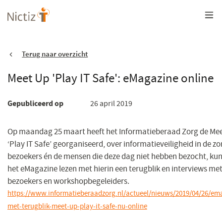
Overslaan
en
naar
de
inhoud
gaan
Terug naar overzicht
Meet Up 'Play IT Safe': eMagazine online
Gepubliceerd op
26 april 2019
Op maandag 25 maart heeft het Informatieberaad Zorg de Me
‘Play IT Safe’ georganiseerd, over informatieveiligheid in de zor
bezoekers én de mensen die deze dag niet hebben bezocht, ku
het eMagazine lezen met hierin een terugblik en interviews me
bezoekers en workshopbegeleiders.
https://www.informatieberaadzorg.nl/actueel/nieuws/2019/04/26/em
met-terugblik-meet-up-play-it-safe-nu-online
(opent
in