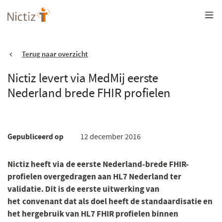
Overslaan
en
naar
de
inhoud
gaan
Terug naar overzicht
Nictiz levert via MedMij eerste
Nederland brede FHIR profielen
Gepubliceerd op
12 december 2016
Nictiz heeft via de eerste Nederland-brede FHIR-
profielen overgedragen aan HL7 Nederland ter
validatie. Dit is de eerste uitwerking van
het convenant dat als doel heeft de standaardisatie en
het hergebruik van HL7 FHIR profielen binnen