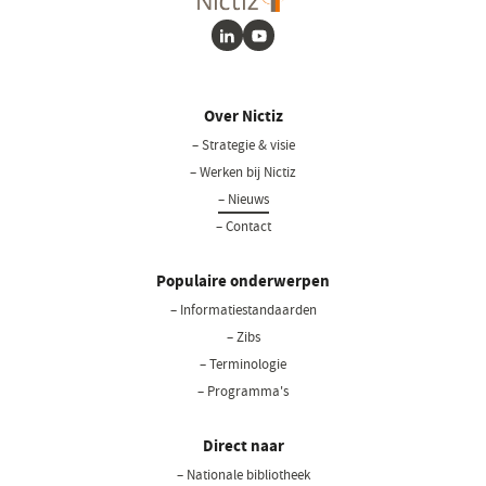
LinkedIn
Youtube
Over Nictiz
– Strategie & visie
– Werken bij Nictiz
– Nieuws
– Contact
Populaire onderwerpen
– Informatiestandaarden
– Zibs
– Terminologie
– Programma's
Direct naar
– Nationale bibliotheek
(opent