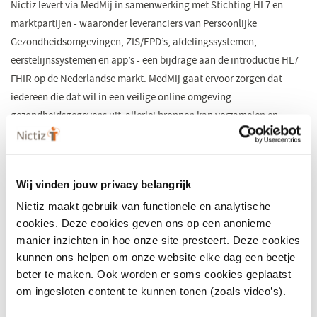
Nictiz levert via MedMij in samenwerking met Stichting HL7 en
marktpartijen - waaronder leveranciers van Persoonlijke
Gezondheidsomgevingen, ZIS/EPD’s, afdelingssystemen,
eerstelijnssystemen en app’s - een bijdrage aan de introductie HL7
FHIR op de Nederlandse markt. MedMij gaat ervoor zorgen dat
iedereen die dat wil in een veilige online omgeving
gezondheidsgegevens uit allerlei bronnen kan verzamelen en
gebruiken.
De volgende kernprofielen zijn voor validatie aangeboden:
Patiënt
Wij vinden jouw privacy belangrijk
Gerelateerd persoon
Nictiz maakt gebruik van functionele en analytische
cookies. Deze cookies geven ons op een anonieme
Zorgaanbieder
manier inzichten in hoe onze site presteert. Deze cookies
Zorgverlener
kunnen ons helpen om onze website elke dag een beetje
beter te maken. Ook worden er soms cookies geplaatst
Naam
om ingesloten content te kunnen tonen (zoals video’s).
Adres