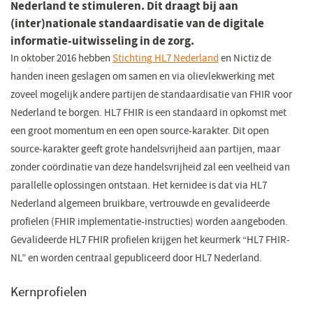
Nederland te stimuleren. Dit draagt bij aan
(inter)nationale standaardisatie van de digitale
informatie-uitwisseling in de zorg.
In oktober 2016 hebben
Stichting HL7 Nederland
(opent
en Nictiz de
handen ineen geslagen om samen en via olievlekwerking met
in
zoveel mogelijk andere partijen de standaardisatie van FHIR voor
een
Nederland te borgen. HL7 FHIR is een standaard in opkomst met
nieuw
een groot momentum en een open source-karakter. Dit open
venster)
source-karakter geeft grote handelsvrijheid aan partijen, maar
zonder coördinatie van deze handelsvrijheid zal een veelheid van
parallelle oplossingen ontstaan. Het kernidee is dat via HL7
Nederland algemeen bruikbare, vertrouwde en gevalideerde
profielen (FHIR implementatie-instructies) worden aangeboden.
Gevalideerde HL7 FHIR profielen krijgen het keurmerk “HL7 FHIR-
NL” en worden centraal gepubliceerd door HL7 Nederland.
Kernprofielen