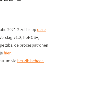
tie 2021-2 zelf is op
deze
tVerslag-v1.0, HoNOS+,
ype zibs: de procespatronen
 je
hier
(opent
.
entrum via
in
het zib beheer-
een
nieuw
venster)