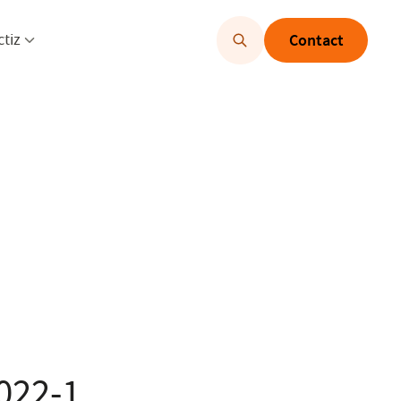
u openen
Menu openen
ctiz
Contact
2022-1