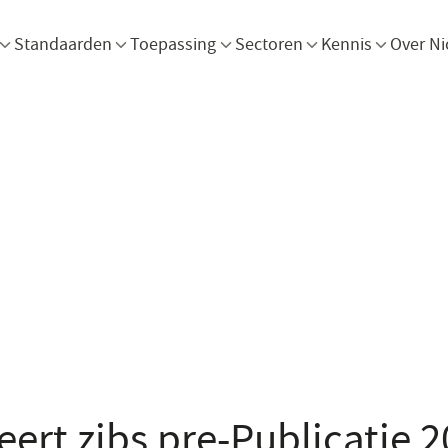
Menu openen
Menu openen
Menu openen
Menu openen
Men
Standaarden
Toepassing
Sectoren
Kennis
Over Ni
eert zibs pre-Publicatie 