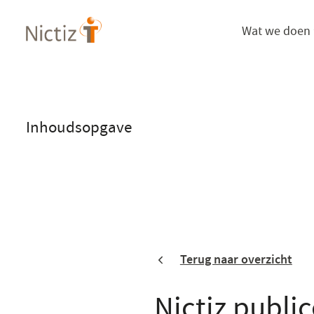
Overslaan
Wat we doen
en
naar
de
inhoud
gaan
Inhoudsopgave
Terug naar overzicht
Nictiz public