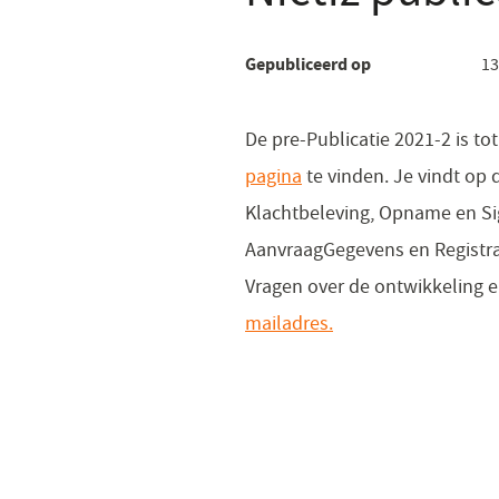
Gepubliceerd op
13
De pre-Publicatie 2021-2 is to
pagina
(opent
te vinden. Je vindt op
Klachtbeleving, Opname en Sig
in
AanvraagGegevens en Registra
een
Vragen over de ontwikkeling e
nieuw
mailadres.
venster)
(opent
in
een
nieuw
venster)