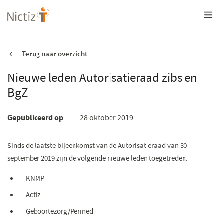
Overslaan
en
naar
de
inhoud
gaan
Terug naar overzicht
Nieuwe leden Autorisatieraad zibs en
BgZ
Gepubliceerd op
28 oktober 2019
Sinds de laatste bijeenkomst van de Autorisatieraad van 30
september 2019 zijn de volgende nieuwe leden toegetreden:
KNMP
Actiz
Geboortezorg/Perined