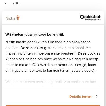
NHG
Laatstgenoemde was al ruim een jaar toehoorder bij de
Autorisatieraad, maar voortaan dus volwaardig lid van de
Autorisatieraad.
Wij vinden jouw privacy belangrijk
Nictiz maakt gebruik van functionele en analytische
cookies. Deze cookies geven ons op een anonieme
manier inzichten in hoe onze site presteert. Deze cookies
kunnen ons helpen om onze website elke dag een beetje
beter te maken. Ook worden er soms cookies geplaatst
om ingesloten content te kunnen tonen (zoals video’s).
Wil je meer weten over het gebruik van cookies en hoe
wij hier mee omgaan. Lees dan ons
privacy statement
of
het
cookiebeleid
.
Details tonen