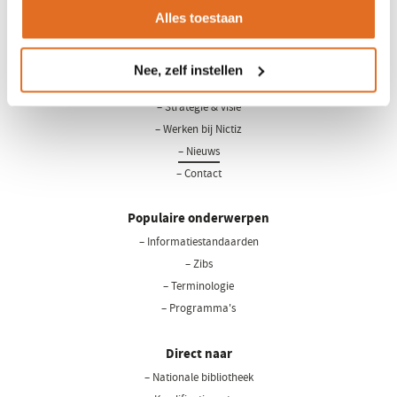
Alles toestaan
LinkedIn
Youtube
Nee, zelf instellen
Over Nictiz
– Strategie & visie
– Werken bij Nictiz
– Nieuws
– Contact
Populaire onderwerpen
– Informatiestandaarden
– Zibs
– Terminologie
– Programma's
Direct naar
– Nationale bibliotheek
(opent