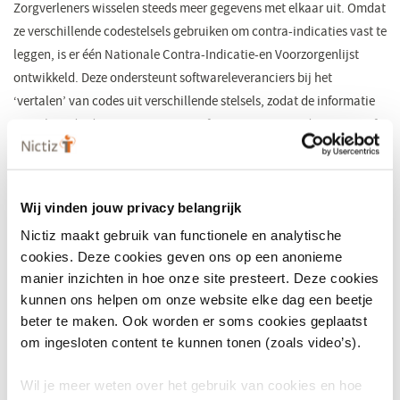
Zorgverleners wisselen steeds meer gegevens met elkaar uit. Omdat
ze verschillende codestelsels gebruiken om contra-indicaties vast te
leggen, is er één Nationale Contra-Indicatie-en Voorzorgenlijst
ontwikkeld. Deze ondersteunt softwareleveranciers bij het
‘vertalen’ van codes uit verschillende stelsels, zodat de informatie
overal eenduidig is. Het gaat om informatie over aandoeningen of
kenmerken van patiënten, waarbij geneesmiddelen niet of slechts
onder voorwaarden toegepast mogen worden.
Wij vinden jouw privacy belangrijk
Samenwerking
Nictiz maakt gebruik van functionele en analytische
De NCI-lijst komt tot stand in samenwerking tussen Koninklijke
cookies. Deze cookies geven ons op een anonieme
Nederlandse Maatschappij ter bevordering der Pharmacie (KNMP),
manier inzichten in hoe onze site presteert. Deze cookies
Nederlands Huisartsen Genootschap (NHG), Stichting Health Base
kunnen ons helpen om onze website elke dag een beetje
(SHB), de Nederlandse Vereniging van Ziekenhuisapothekers
beter te maken. Ook worden er soms cookies geplaatst
(NVZA), de Federatie Medisch Specialisten (FMS) en Nictiz.
om ingesloten content te kunnen tonen (zoals video’s).
Voor nieuwe contra-indicaties moeten
Wil je meer weten over het gebruik van cookies en hoe
medicatiebewakingsadviezen worden opgesteld. Stichting Health