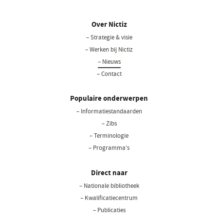
Over Nictiz
– Strategie & visie
– Werken bij Nictiz
– Nieuws
– Contact
Populaire onderwerpen
– Informatiestandaarden
– Zibs
– Terminologie
– Programma's
Direct naar
– Nationale bibliotheek
(opent
in
– Kwalificatiecentrum
een
– Publicaties