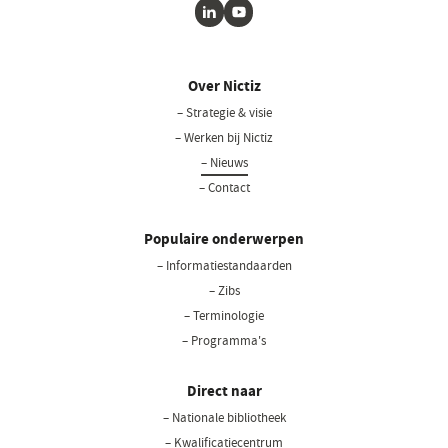
LinkedIn
Youtube
Over Nictiz
– Strategie & visie
– Werken bij Nictiz
– Nieuws
– Contact
Populaire onderwerpen
– Informatiestandaarden
– Zibs
– Terminologie
– Programma's
Direct naar
– Nationale bibliotheek
(opent
in
– Kwalificatiecentrum