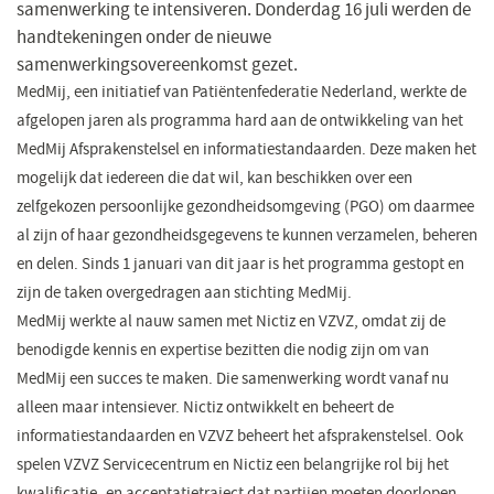
samenwerking te intensiveren. Donderdag 16 juli werden de
een
een
handtekeningen onder de nieuwe
nieuw
nieuw
samenwerkingsovereenkomst gezet.
venster)
venster)
MedMij, een initiatief van Patiëntenfederatie Nederland, werkte de
afgelopen jaren als programma hard aan de ontwikkeling van het
MedMij Afsprakenstelsel en informatiestandaarden. Deze maken het
mogelijk dat iedereen die dat wil, kan beschikken over een
zelfgekozen persoonlijke gezondheidsomgeving (PGO) om daarmee
al zijn of haar gezondheidsgegevens te kunnen verzamelen, beheren
en delen. Sinds 1 januari van dit jaar is het programma gestopt en
zijn de taken overgedragen aan stichting MedMij.
MedMij werkte al nauw samen met Nictiz en VZVZ, omdat zij de
benodigde kennis en expertise bezitten die nodig zijn om van
MedMij een succes te maken. Die samenwerking wordt vanaf nu
alleen maar intensiever. Nictiz ontwikkelt en beheert de
informatiestandaarden en VZVZ beheert het afsprakenstelsel. Ook
spelen VZVZ Servicecentrum en Nictiz een belangrijke rol bij het
kwalificatie- en acceptatietraject dat partijen moeten doorlopen