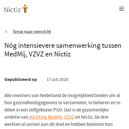
Overslaan
en
naar
de
inhoud
gaan
Terug naar overzicht
Nóg intensievere samenwerking tussen
MedMij, VZVZ en Nictiz
Gepubliceerd op
17 juli 2020
Alle inwoners van Nederland de mogelijkheid bieden om al
hun gezondheidsgegevens te verzamelen, te beheren en te
delen in een zelfgekozen PGO. Dat is de gezamenlijke
ambitie van
stichting MedMij
(opent
,
VZVZ
(opent
en Nictiz. De drie
werkten al samen aan dit doel en hebben besloten hun
in
in