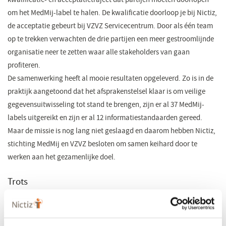
om het MedMij-label te halen. De kwalificatie doorloop je bij Nictiz,
de acceptatie gebeurt bij VZVZ Servicecentrum. Door als één team
op te trekken verwachten de drie partijen een meer gestroomlijnde
organisatie neer te zetten waar alle stakeholders van gaan
profiteren.
De samenwerking heeft al mooie resultaten opgeleverd. Zo is in de
praktijk aangetoond dat het afsprakenstelsel klaar is om veilige
gegevensuitwisseling tot stand te brengen, zijn er al 37 MedMij-
labels uitgereikt en zijn er al 12 informatiestandaarden gereed.
Maar de missie is nog lang niet geslaagd en daarom hebben Nictiz,
stichting MedMij en VZVZ besloten om samen keihard door te
werken aan het gezamenlijke doel.
Trots
‘Wij zijn trots op deze samenwerking en onze bijdrage aan MedMij.
Nictiz ontwikkelt, beheert en kwalificeert de MedMij Standaarden’,