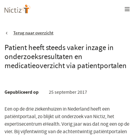
Overslaan
en
naar
de
inhoud
gaan
Terug naar overzicht
Patient heeft steeds vaker inzage in
onderzoeksresultaten en
medicatieoverzicht via patientportalen
Gepubliceerd op
25 september 2017
​​​Een op de drie ziekenhuizen in Nederland heeft een
patiëntportaal, zo blijkt uit onderzoek van Nictiz, het
expertisecentrum eHealth. Vorig jaar was dat nog een op de
vier. Bij vijfentwintig van de achtentwintig patiëntportalen