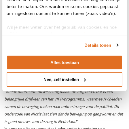
De verwachting is dat het aantal portalen met inzage in het
beter te maken. Ook worden er soms cookies geplaatst
medicatieoverzicht in 2018 verder stijgt. Niet alleen omdat veel
om ingesloten content te kunnen tonen (zoals video’s).
patiënten dit willen, zoals blijkt uit
recent onderzoek​
van de
Patiëntenfederatie Nederland (60% vindt een patiëntportaal
Wil je meer weten over het gebruik van cookies en hoe
belangrijk en 86% wenst inzage in medicatieoverzicht), ook omdat
wij hier mee omgaan. Lees dan ons
privacy statement
of
patiënten weten welke medicatie zij nemen en beschikken over
het
cookiebeleid
.
Details tonen
waardevolle informatie over het gebruik ervan. Daarom is inzage
een belangrijke voorwaarde voor medicatieveiligheid.
Om inzage in gegevens mogelijk te maken, zorgen de ziekenhuizen
Alles toestaan
in het Versnellingsprogramma Informatie-uitwisseling Patiënt &
Professional (VIPP) van de Nederlandse Vereniging van
Nee, zelf instellen
Ziekenhuizen (NVZ) dat dit vanaf 2020 mogelijk is.
'Goede informatie-uitwisseling maakt de zorg beter. Dat is een
belangrijke drijfveer van het VIPP-programma, waarmee NVZ-leden
samen de beweging maken naar online inzage voor de patiënt. Dit
onderzoek van Nictiz laat zien dat de beweging op gang komt en dat
is goed nieuws voor de zorg in Nederland'