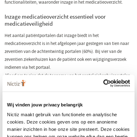
functionaliteiten, waaronder inzage in het medicatieoverzicht.
​Inzage medicatieoverzicht essentieel voor
medicatieveiligheid
Het aantal patiëntportalen dat inzage biedt in het
medicatieoverzicht is in het afgelopen jaar gestegen van tien naar
zeventien van de achtentwintig portalen (60%). Bij vier van de
zeventien ziekenhuizen kan de patiënt ook een wijzigingsverzoek
indienen via het portaal.
​'Goed om te zien dat de toename van het aantal ziekenhuisportalen
versnelt. Ik zie deze ontwikkeling vooral als een stap naar betere
samenwerking. Samenwerking tussen zorgverleners en patiënten en
hun naasten en via hen ook met andere betrokken zorgverleners. Er
Wij vinden jouw privacy belangrijk
zijn nog veel meer stappen te doen. Hopelijk worden patiënten en
Nictiz maakt gebruik van functionele en analytische
hun verschillende vertegenwoordigers daarbij intensief betrokken.
cookies. Deze cookies geven ons op een anonieme
Dit alles in het streven naar betekenisvolle zorg.'
manier inzichten in hoe onze site presteert. Deze cookies
Frieda van der Sar, patiënt
kunnen ons helpen om onze website elke dag een beetje