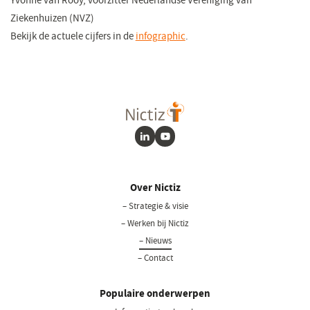
Yvonne van Rooy, voorzitter Nederlandse Vereniging van
Ziekenhuizen (NVZ)
Bekijk de actuele cijfers in de
infographic
.
LinkedIn
Youtube
Over Nictiz
– Strategie & visie
– Werken bij Nictiz
– Nieuws
– Contact
Populaire onderwerpen