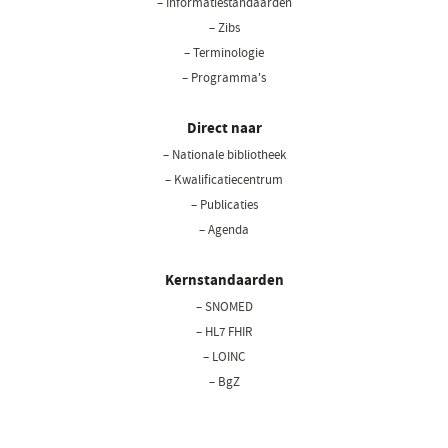
– Informatiestandaarden
– Zibs
– Terminologie
– Programma's
Direct naar
– Nationale bibliotheek
(opent
in
– Kwalificatiecentrum
een
– Publicaties
nieuw
– Agenda
venster)
Kernstandaarden
– SNOMED
– HL7 FHIR
– LOINC
– BgZ