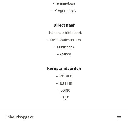
– Terminologie
– Programma's
Direct naar
– Nationale bibliotheek
(opent
in
– Kwalificatiecentrum
een
– Publicaties
nieuw
– Agenda
venster)
Kernstandaarden
– SNOMED
– HL7 FHIR
– LOINC
– BgZ
Inhoudsopgave