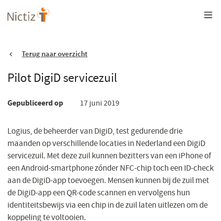
Overslaan
en
naar
de
inhoud
gaan
Terug naar overzicht
Pilot DigiD servicezuil
Gepubliceerd op
17 juni 2019
Logius, de beheerder van DigiD, test gedurende drie
maanden op verschillende locaties in Nederland een DigiD
servicezuil. Met deze zuil kunnen bezitters van een iPhone of
een Android-smartphone zónder NFC-chip toch een ID-check
aan de DigiD-app toevoegen. Mensen kunnen bij de zuil met
de DigiD-app een QR-code scannen en vervolgens hun
identiteitsbewijs via een chip in de zuil laten uitlezen om de
koppeling te voltooien.