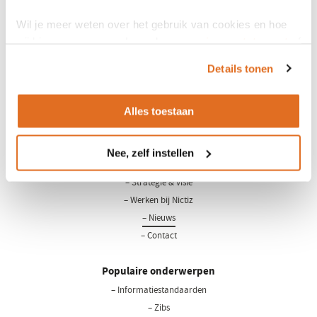
Wil je meer weten over het gebruik van cookies en hoe
wij hier mee omgaan. Lees dan ons
privacy statement
of
het
cookiebeleid
.
Details tonen
Alles toestaan
LinkedIn
Youtube
Nee, zelf instellen
Over Nictiz
– Strategie & visie
– Werken bij Nictiz
– Nieuws
– Contact
Populaire onderwerpen
– Informatiestandaarden
– Zibs