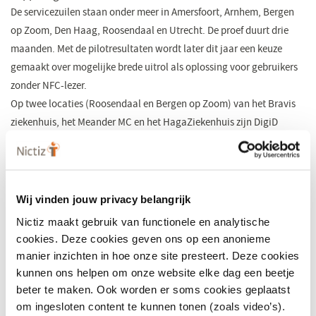
De servicezuilen staan onder meer in Amersfoort, Arnhem, Bergen
op Zoom, Den Haag, Roosendaal en Utrecht. De proef duurt drie
maanden. Met de pilotresultaten wordt later dit jaar een keuze
gemaakt over mogelijke brede uitrol als oplossing voor gebruikers
zonder NFC-lezer.
Op twee locaties (Roosendaal en Bergen op Zoom) van het Bravis
ziekenhuis, het Meander MC en het HagaZiekenhuis zijn DigiD
servicezuilen geplaatst. Vrijwilligers en medewerkers die bezoekers
helpen bij de identiteitscontrole, hebben ook zelf een ID-check
uitgevoerd en dit aan hun DigiD-app toegevoegd. Deelnemende
organisaties vinden het belangrijk en waardevol om mee te doen,
Wij vinden jouw privacy belangrijk
omdat ze het als een kans zien om vanaf het begin betrokken te
Nictiz maakt gebruik van functionele en analytische
worden bij de ontwikkelingen van Logius. Met de pilot willen ze
cookies. Deze cookies geven ons op een anonieme
graag inzichtelijk maken of een dergelijke servicezuil goed tot zijn
manier inzichten in hoe onze site presteert. Deze cookies
recht komt in het ziekenhuis.
kunnen ons helpen om onze website elke dag een beetje
beter te maken. Ook worden er soms cookies geplaatst
om ingesloten content te kunnen tonen (zoals video’s).