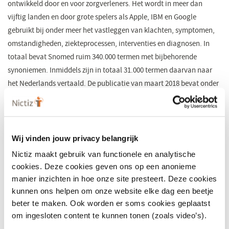
ontwikkeld door en voor zorgverleners. Het wordt in meer dan
vijftig landen en door grote spelers als Apple, IBM en Google
gebruikt bij onder meer het vastleggen van klachten, symptomen,
omstandigheden, ziekteprocessen, interventies en diagnosen. In
totaal bevat Snomed ruim 340.000 termen met bijbehorende
synoniemen. Inmiddels zijn in totaal 31.000 termen daarvan naar
het Nederlands vertaald. De publicatie van maart 2018 bevat onder
meer de complete lijst van allergene stoffen.
Eenheid van taal zorgt ervoor dat informatie tussen zorgverleners
onderling en met patiënten kan worden gedeeld en
misinterpretaties worden voorkomen. Het maakt de inzet van
Wij vinden jouw privacy belangrijk
beslissingsondersteuning (clinical decision support) mogelijk. Ook
Nictiz maakt gebruik van functionele en analytische
kunnen gegevens worden hergebruikt voor wetenschappelijk
cookies. Deze cookies geven ons op een anonieme
onderzoek, kwaliteitsregistraties en facturatie. Dit vermindert de
manier inzichten in hoe onze site presteert. Deze cookies
administratieve lasten. Zo wordt niet alleen de kwaliteit van de
kunnen ons helpen om onze website elke dag een beetje
zorg voor de individuele patiënt verbeterd, maar krijgt het hele
beter te maken. Ook worden er soms cookies geplaatst
om ingesloten content te kunnen tonen (zoals video’s).
zorgproces een positieve impuls.